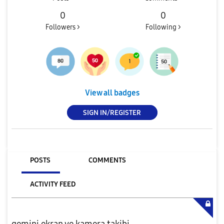
0
0
Followers >
Following >
View all badges
SIGN IN/REGISTER
POSTS
COMMENTS
ACTIVITY FEED
gemini ekran ve kamera takibi