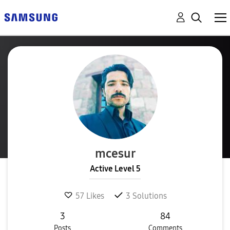
mcesur
Active Level 5
57
Likes
3
Solutions
3
84
Posts
Comments