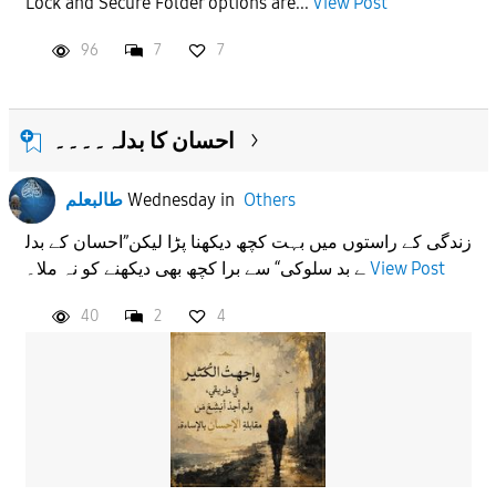
Lock and Secure Folder options are...
View Post
96
7
7
احسان کا بدلہ۔۔۔۔
طالبعلم
Wednesday
in
Others
زندگی کے راستوں میں بہت کچھ دیکھنا پڑا لیکن”احسان کے بدل
ے بد سلوکی“ سے برا کچھ بھی دیکھنے کو نہ ملا۔
View Post
40
2
4