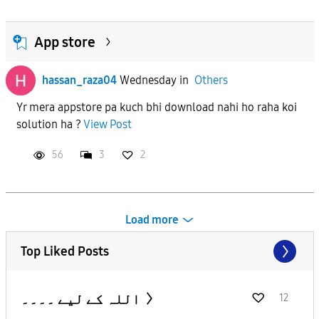
App store
hassan_raza04
Wednesday
in
Others
Yr mera appstore pa kuch bhi download nahi ho raha koi
solution ha ?
View Post
56
3
2
Load more
Top Liked Posts
اللہ کے لیے ۔۔۔۔
12