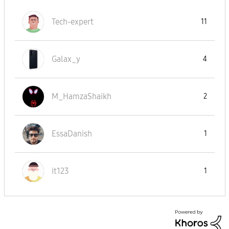
Tech-expert
11
Galax_y
4
M_HamzaShaikh
2
EssaDanish
1
it123
1