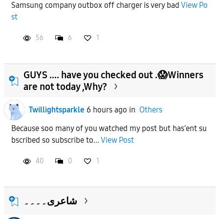
Samsung company outbox off charger is very bad
View Po
st
APPLY
56
6
1
GUYS .... have you checked out .😱Winners
are not today ,Why?
Twillightsparkle
6 hours ago
in
Others
Because soo many of you watched my post but has'ent su
bscribed so subscribe to...
View Post
40
0
1
شاعری۔۔۔۔