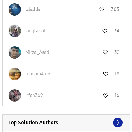
طالبعلم
305
kingfaisal
34
Mirza_Asad
32
madara4me
18
Irfan369
16
Top Solution Authors