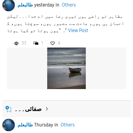
طالبعلم
yesterday
in
Others
بظاہر تو راضی ہوں تیری رضا میں اے خدا۔۔۔لیکن
انسان ہی ہوں، عادت سے مجبور ہوں، سوچتا ہوں، ک
ہ "یوں ہوتا تو کیا ہوتا"
View Post
33
1
4
صفائی۔۔۔
طالبعلم
Thursday
in
Others