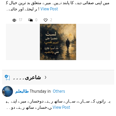
میں اپنی صفائی دینے کا پابند نہیں۔میرے متعلق بد ترین خیال ک
ر لیجئے اور جائیے۔ !
View Post
17
0
2
شاعری۔۔۔۔
طالبعلم
Thursday
in
Others
یہ راتوں کے سہارے، سہارے ساتھ رہنے دوخسارے میرے اپنے ہی
ں،خسارے ساتھ رہنے دو۔۔
View Post