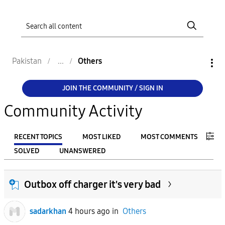
Pakistan
Others
JOIN THE COMMUNITY / SIGN IN
Community Activity
RECENT TOPICS
MOST LIKED
MOST COMMENTS
SOLVED
UNANSWERED
FILTER:
Outbox off charger it's very bad
From
sadarkhan
4 hours ago
in
Others
To