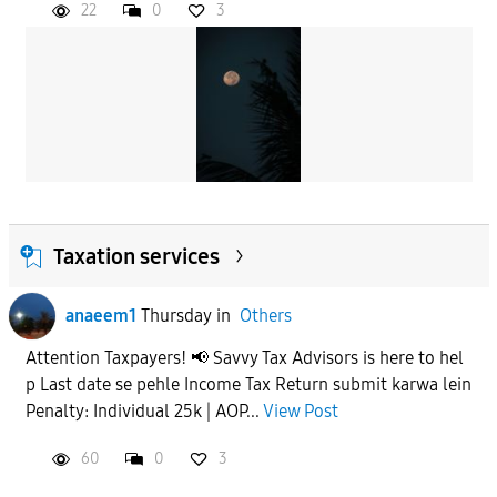
22
0
3
Taxation services
anaeem1
Thursday
in
Others
Attention Taxpayers! 📢 Savvy Tax Advisors is here to hel
p Last date se pehle Income Tax Return submit karwa lein
Penalty: Individual 25k | AOP...
View Post
60
0
3