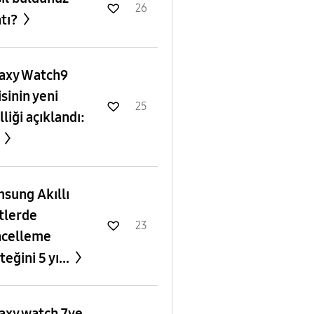
26
atı?
axy Watch9
isinin yeni
25
lliği açıklandı:
.
sung Akıllı
tlerde
23
celleme
teğini 5 yı...
axy watch 7ye