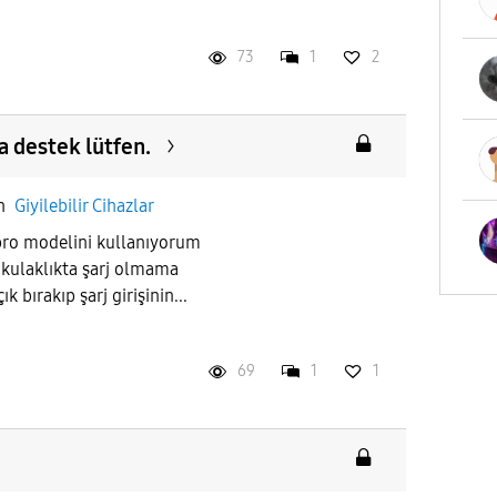
73
1
2
a destek lütfen.
in
Giyilebilir Cihazlar
pro modelini kullanıyorum
kulaklıkta şarj olmama
 bırakıp şarj girişinin...
69
1
1