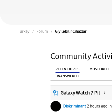
Turkey
Forum
Giyilebilir Cihazlar
Community Activi
RECENT TOPICS
MOST LIKED
UNANSWERED
From
FILTER:
Galaxy Watch 7 Pil
Diskriminant
2 hours ago
i