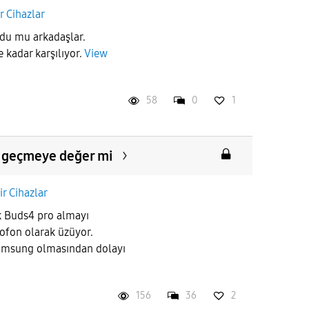
ir Cihazlar
ldu mu arkadaşlar.
 kadar karşılıyor.
View
58
0
1
 geçmeye değer mi
ir Cihazlar
ak Buds4 pro almayı
fon olarak üzüyor.
amsung olmasından dolayı
156
36
2