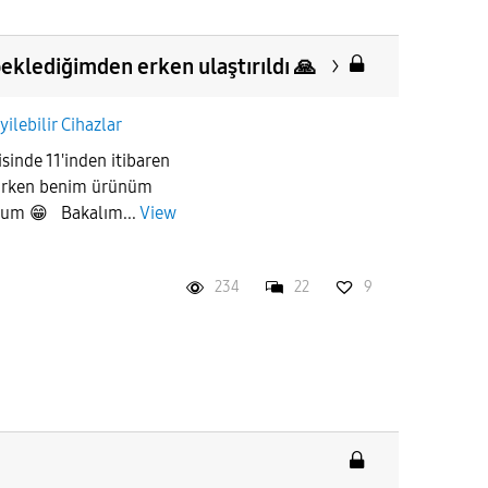
klediğimden erken ulaştırıldı 🙏
yilebilir Cihazlar
risinde 11'inden itibaren
yorken benim ürünüm
yum 😁 Bakalım...
View
234
22
9