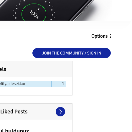
Options
JOIN THE COMMUNITY / SIGN IN
els
MilyarTesekkur
1
 Liked Posts
ıl buldunuz