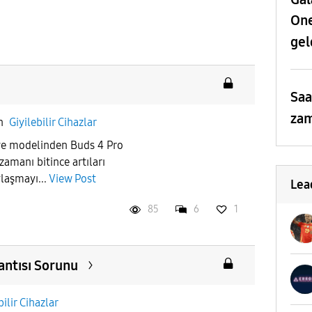
One
gel
Saa
zam
in
Giyilebilir Cihazlar
ve modelinden Buds 4 Pro
amanı bitince artıları
aylaşmayı...
View Post
Lea
85
6
1
antısı Sorunu
bilir Cihazlar