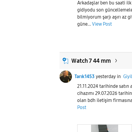
Arkadaşlar ben bu saati ilk
gidiyodu son güncellemele
bilmiyorum şarjı aşırı az g
güne...
View Post
Watch 7 44 mm
Tarık1453
yesterday
in
Giyi
21.11.2024 tarihinde satı
cihazımı 29.07.2026 tarihin
olan bdh iletişim firmasına
Post