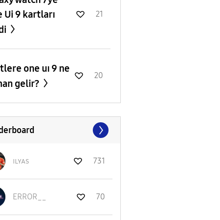
 Ui 9 kartları
21
di
tlere one uı 9 ne
20
an gelir?
derboard
ɪʟʏᴀs
731
ERROR__
70