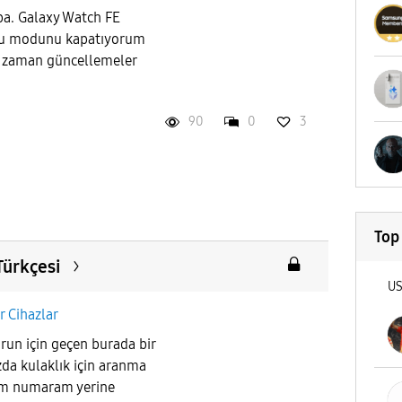
ba. Galaxy Watch FE
fu modunu kapatıyorum
m zaman güncellemeler
90
0
3
Top
Türkçesi
U
ir Cihazlar
run için geçen burada bir
a kulaklık için aranma
im numaram yerine