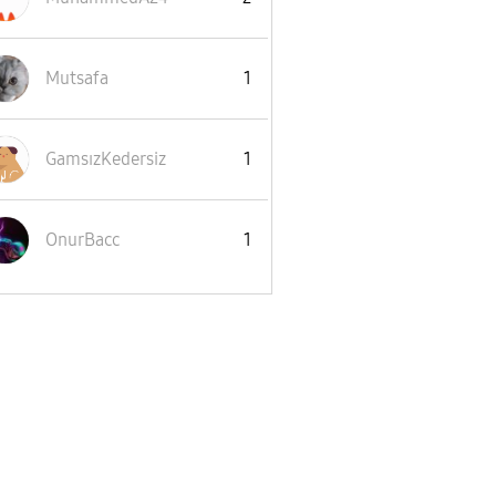
Mutsafa
1
GamsızKedersiz
1
OnurBacc
1