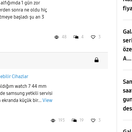
 alfığımda 1 gün zor
fiy
rden sonra ne oldu hiç
itmeye başladı şu an 3
Gal
48
4
3
ser
öze
A..
lebilir Cihazlar
Sam
n aldığım watch 7 44 mm
saa
de samsung yetkili servisi
gun
 ekranda küçük bir...
View
des
193
19
3
Gal