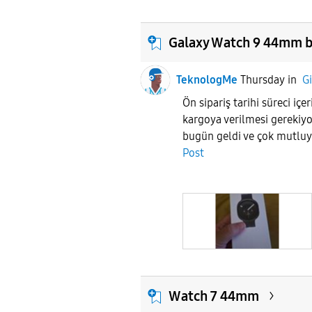
Galaxy Watch 9 44mm be
TeknologMe
Thursday
in
Gi
Ön sipariş tarihi süreci içe
kargoya verilmesi gereki
bugün geldi ve çok mutlu
Post
Watch 7 44mm