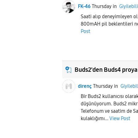
FK-46
Thursday
in
Giyilebil
Saati alıp deneyimleyen o
800mAH pil beklentileri ne
Post
Buds2'den Buds4 proya
direnç
Thursday
in
Giyilebil
Bir Buds2 kullanıcısı olar
düşünüyorum. Buds2 mikro
Telefonum ve saatim de S
kulaklığımı...
View Post