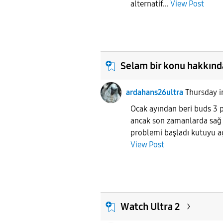
alternatif...
View Post
Selam bir konu hakkınd
ardahans26ultra
Thursday
Ocak ayından beri buds 3 
ancak son zamanlarda sağ 
problemi başladı kutuyu açık
View Post
Watch Ultra 2