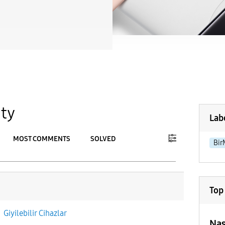
ty
Lab
MOST COMMENTS
SOLVED
Bir
To
APPLY
Top
n
Giyilebilir Cihazlar
Nas