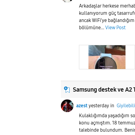
Arkadaşlar herkese merha
kullanıyorum güç tasarru
ancak WiFi'ye bağlandığı
bölümüne...
View Post
Samsung destek ve A2 
azest
yesterday
in
Giyilebil
Kulaklığımda yaşadığım so
konu açmıştım. 18 temmuzd
talebinde bulundum. Ben