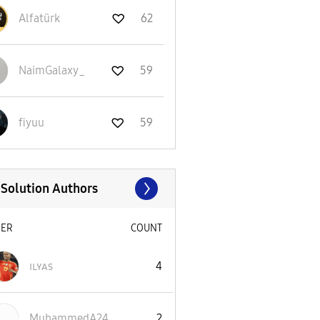
Alfatürk
62
NaimGalaxy_
59
fiyuu
59
 Solution Authors
SER
COUNT
ɪʟʏᴀs
4
MuhammedA24
2