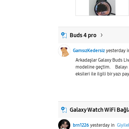
Buds 4 pro
GamsızKedersiz
yesterday
Arkadaşlar Galaxy Buds Li
modeline geçtim. Balayı z
eksileri ile ilgili bir yazı p
Galaxy Watch WiFi Bağl
brn1226
yesterday
in
Giyile