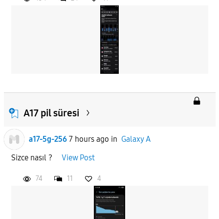
A17 pil süresi
a17-5g-256
7 hours ago
in
Galaxy A
Sizce nasıl ?
View Post
74
11
4