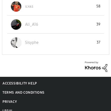
ɪʟʏᴀs
58
Ali_A16
39
Sisyphe
37
ACCESSIBILITY HELP
TERMS AND CONDITIONS
PRIVACY
LEGAL