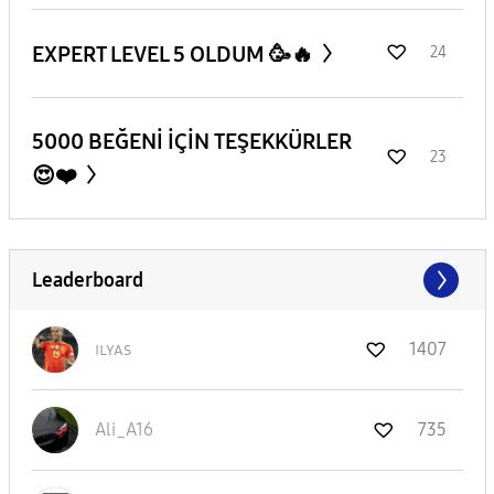
EXPERT LEVEL 5 OLDUM 🥳🔥
24
5000 BEĞENİ İÇİN TEŞEKKÜRLER
23
😍❤️
Leaderboard
ɪʟʏᴀs
1407
Ali_A16
735