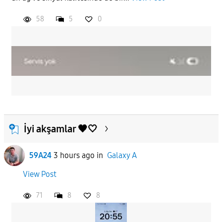
58
5
0
İyi akşamlar 🖤🤍
59A24
3 hours ago
in
Galaxy A
View Post
71
8
8