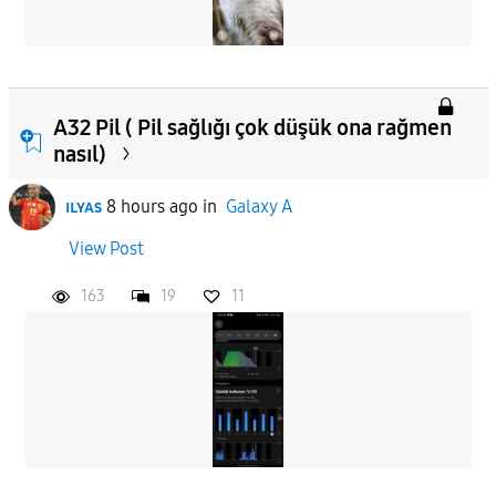
A32 Pil ( Pil sağlığı çok düşük ona rağmen
nasıl)
ɪʟʏᴀs
8 hours ago
in
Galaxy A
View Post
163
19
11