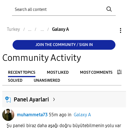
Turkey
Galaxy A
JOIN THE COMMUNITY / SIGN IN
Community Activity
RECENT TOPICS
MOST LIKED
MOST COMMENTS
SOLVED
UNANSWERED
FILTER:
Panel Ayarlari
From
muhammeta73
55m ago
in
Galaxy A
To
Şu paneli biraz daha aşaǧı doğru büyütebilmenin yolu var