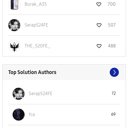
Burak_A35
700
SerapS24FE
507
THE_S20FE_
488
Top Solution Authors
SerapS24FE
72
fca
69