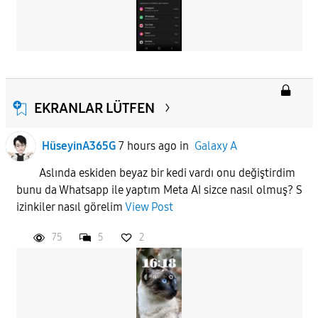
EKRANLAR LÜTFEN
HüseyinA365G
7 hours ago
in
Galaxy A
Aslında eskiden beyaz bir kedi vardı onu değiştirdim
bunu da Whatsapp ile yaptım Meta AI sizce nasıl olmuş? S
izinkiler nasıl görelim
View Post
75
5
2