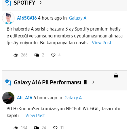
SPOTİFY
A165GA16
4 hours ago
in
Galaxy A
Bir haberde A serisi cihazlara 3 ay Spotify premium hediy
e edileceği ve samsung members uygulamasından alınaca
ğı söyleniyordu. Bu kampanyadan nasıls...
View Post
266
2
4
Galaxy A16 Pil Performansı 🔋
Ali_A16
6 hours ago
in
Galaxy A
90 HzKonumSenkronizasyon NFCFull Wi-FiGüç tasarrufu
kapalı
View Post
134
24
11