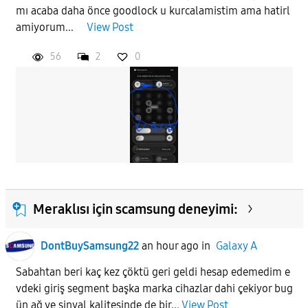
mı acaba daha önce goodlock u kurcalamistim ama hatirl
APPLY
amiyorum...
View Post
56
2
0
Meraklısı için scamsung deneyimi:
DontBuySamsung22
an hour ago
in
Galaxy A
Sabahtan beri kaç kez çöktü geri geldi hesap edemedim e
vdeki giriş segment başka marka cihazlar dahi çekiyor bug
ün ağ ve sinyal kalitesinde de bir...
View Post