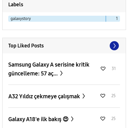
Labels
galaxystory
1
Top Liked Posts
Samsung Galaxy A serisine kritik
31
güncelleme: 57 aç...
A32 Yıldız çekmeye çalışmak
25
Galaxy A18'e ilk bakış 😍
25