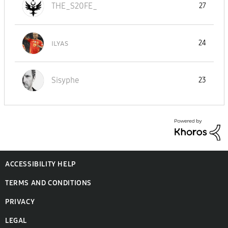
THE_S20FE_
27
ɪʟʏᴀs
24
Sisyphe
23
ACCESSIBILITY HELP
TERMS AND CONDITIONS
PRIVACY
LEGAL