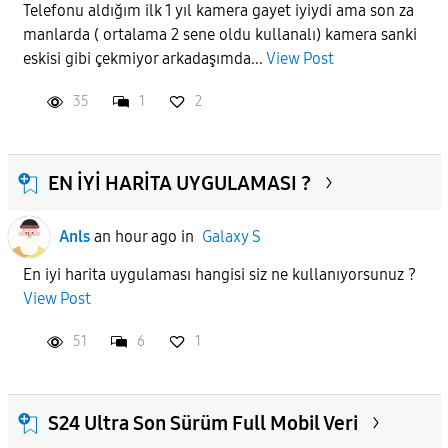
Telefonu aldığım ilk 1 yıl kamera gayet iyiydi ama son za
manlarda ( ortalama 2 sene oldu kullanalı) kamera sanki
APPLY
eskisi gibi çekmiyor arkadaşımda...
View Post
35
1
2
EN İYİ HARİTA UYGULAMASI ?
Anls
an hour ago
in
Galaxy S
En iyi harita uygulaması hangisi siz ne kullanıyorsunuz ?
View Post
51
6
1
S24 Ultra Son Sürüm Full Mobil Veri