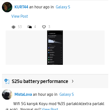
KURT44
an hour ago
in
Galaxy S
View Post
53
4
3
S25u battery performance
MistaLova
an hour ago
in
Galaxy S
Wifi 5G karışık Koyu mod %35 parlaklık(extra parlakl
ık açık) Normal mi?
View Post