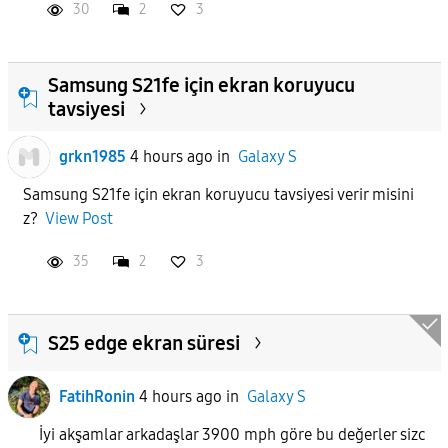
30
2
3
Samsung S21fe için ekran koruyucu
tavsiyesi
grkn1985
4 hours ago
in
Galaxy S
Samsung S21fe için ekran koruyucu tavsiyesi verir misini
z?
View Post
35
2
3
S25 edge ekran süresi
FatihRonin
4 hours ago
in
Galaxy S
İyi akşamlar arkadaşlar 3900 mph göre bu değerler sizc