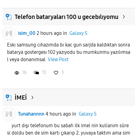
Telefon bataryaları 100 u gecebılıyomu
isim_00
2 hours ago
in
Galaxy S
Eskı samsung cıhazımda bı kac gun sarjda kaldıktan sonra
batarya gostergesı 102 yazıyodu bu mumkunmu yazılımsa
l veya donanımsal
View Post
76
13
3
İMEİ
Tunahannnn
4 hours ago
in
Galaxy S
yurt dışı telefonum bu sabah ilk imei nin kullanım süre
si doldu ben de sim kartı çıkarıp 2. yuvaya taktım ama sim