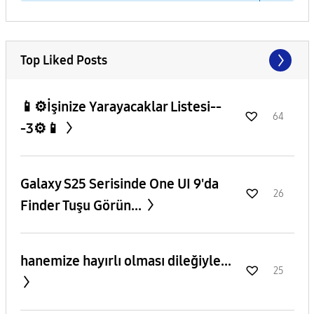
Top Liked Posts
📱⚙️İşinize Yarayacaklar Listesi--
64
-3⚙️📱
Galaxy S25 Serisinde One UI 9'da
26
Finder Tuşu Görün...
hanemize hayırlı olması dileğiyle...
25