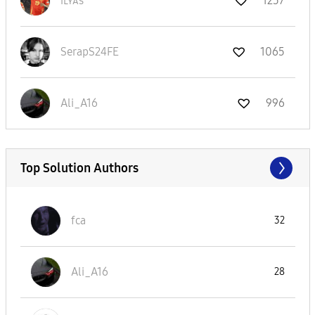
ɪʟʏᴀs
1257
SerapS24FE
1065
Ali_A16
996
Top Solution Authors
fca
32
Ali_A16
28