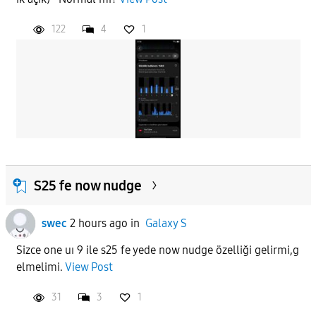
122
4
1
S25 fe now nudge
swec
2 hours ago
in
Galaxy S
Sizce one uı 9 ile s25 fe yede now nudge özelliği gelirmi,g
elmelimi.
View Post
31
3
1