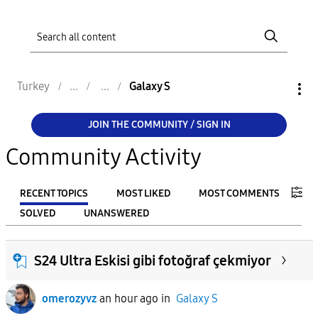
Turkey
Galaxy S
JOIN THE COMMUNITY / SIGN IN
Community Activity
RECENT TOPICS
MOST LIKED
MOST COMMENTS
SOLVED
UNANSWERED
FILTER:
S24 Ultra Eskisi gibi fotoğraf çekmiyor
From
omerozyvz
an hour ago
in
Galaxy S
To