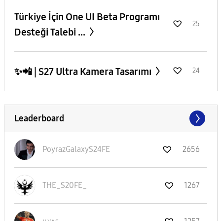
​Türkiye İçin One UI Beta Programı
25
Desteği Talebi ...
✨️📲 | S27 Ultra Kamera Tasarımı
24
Leaderboard
PoyrazGalaxyS24
FE
2656
THE_S20FE_
1267