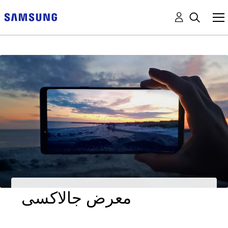
معرض جالاكسى