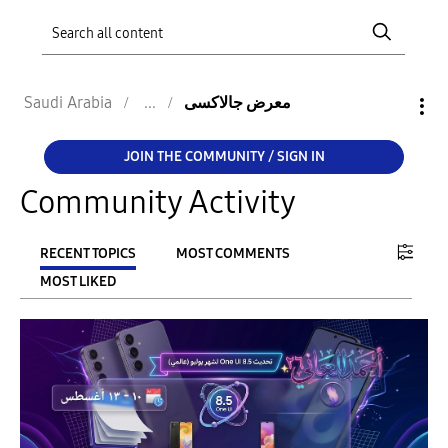
Saudi Arabia
معرض جالاكسى
JOIN THE COMMUNITY / SIGN IN
Community Activity
RECENT TOPICS
MOST COMMENTS
MOST LIKED
FILTER:
From
To