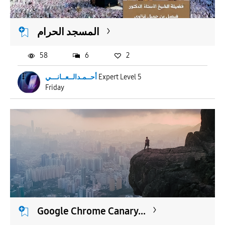
المسجد الحرام
58
6
2
أحــمـدالــعــانـــي
Expert Level 5
Friday
Google Chrome Canary...