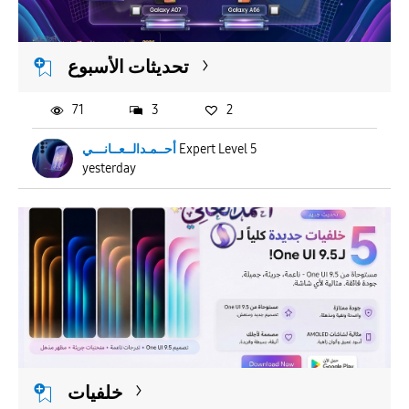
APPLY
تحديثات الأسبوع
71
3
2
أحــمـدالــعــانـــي
Expert Level 5
yesterday
خلفيات