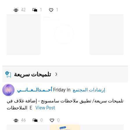
42
1
1
APPLY
تلميحات سريعة
إرشادات المجتمع
in
Friday
أحــمـدالــعــانـــي
تلميحات سريعة/ تطبيق ملاحظات سامسونج - إضافة غلاف في
View Post
الملاحظات E
46
0
0