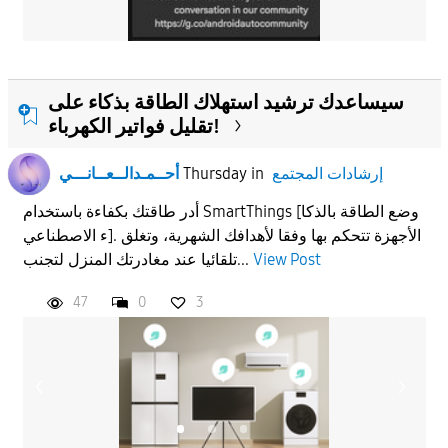
سيساعدك ترشيد استهلاك الطاقة بذكاء على
تقليل فواتير الكهرباء!
إرشادات المجتمع
in
Thursday
أحــمـدالــعــانـــي
أدر طاقتك بكفاءة باستخدام SmartThings [وضع الطاقة بالذكا
ء الاصطناعي]. الأجهزة تتحكم بها وفقا لأهدافك الشهرية، وتغلق
View Post
تلقائيا عند مغادرتك المنزل لتجنب...
47
0
3