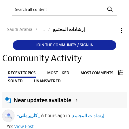
إرشادات المجتمع
Saudi Arabia
JOIN THE COMMUNITY / SIGN IN
Community Activity
RECENT TOPICS
MOST LIKED
MOST COMMENTS
SOLVED
UNANSWERED
FILTER:
Near updates available
From
إرشادات المجتمع
in
6 hours ago
-كاريرماتي_
To
Yes
View Post