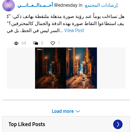
إرشادات المجتمع
in
Wednesday
أحــمـدالــعــانـــي
هل تساءلت يوماً عند رؤية صورة مذهلة ملتقطة بهاتف ذكي: "ك
يف استطاعوا التقاط صورة بهذه الدقة والجمال كالمحترفين؟"
View Post
السر ليس في الحظ، بل في...
64
0
1
Load more
Top Liked Posts