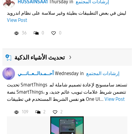
إرشادات المجتمع
in
Thursday
HUSSAINSAA1
ليش في بعض التطبيقات بطيئة وغير سلاسة على نظام اندرويد
View Post
36
0
0
تحديث الأشياء الذكية
إرشادات المجتمع
in
Wednesday
أحــمـدالــعــانـــي
تحديث SmartThings تستعد سامسونج لإعادة تصميم شاملة لم
نصة SmartThings، تتضمن شريط علامات تبويب عائم جديد، و
View Post
هو نفس الشريط المستخدم في تطبيقات One UI...
109
2
2