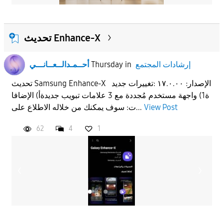
تحديث Enhance-X
إرشادات المجتمع
in
Thursday
أحــمـدالــعــانـــي
تحديث Samsung Enhance-X الإصدار: ١٧.٠.٠٠ :تغييرات جديد
ة1) واجهة مستخدم مُجددة مع 3 علامات تبويب جديدةأ) الإضافا
View Post
ت: سوف يمكنك من خلاله الاطلاع على...
62
4
1