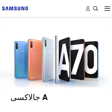
جالاكسى A