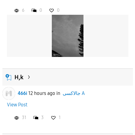
6
0
0
APPLY
H,k
466i
12 hours ago
in
جالاكسى A
View Post
31
3
1