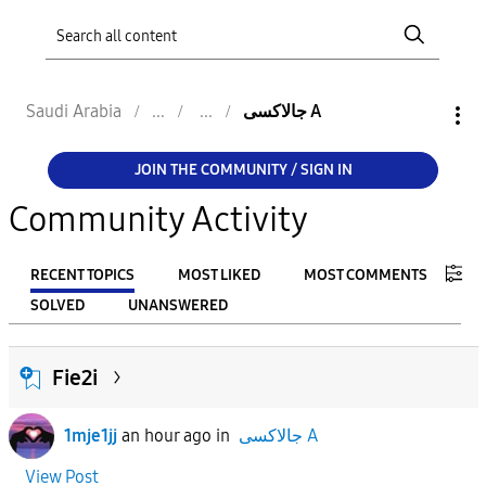
Saudi Arabia
جالاكسى A
JOIN THE COMMUNITY / SIGN IN
Community Activity
RECENT TOPICS
MOST LIKED
MOST COMMENTS
SOLVED
UNANSWERED
FILTER:
Fie2i
From
1mje1jj
an hour ago
in
جالاكسى A
To
View Post