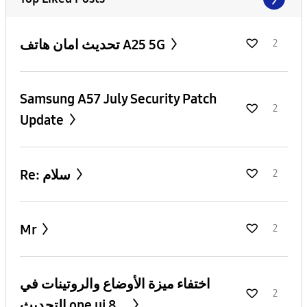
تحديث امان هاتف A25 5G
2
Samsung A57 July Security Patch
2
Update
Re: سلام
2
Mr
2
اختفاء ميزة الأوضاع والروتينات في
2
التحديث one ui 8...