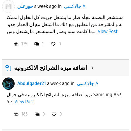
حورعلي
a week ago
in
جالاكسى A
مستشعر البصمة فجأه صار ما يشتغل جربت كل الحلول الممكن
ة والمقترحة من التطبيق مع ذلك ما اشتغل مع ان الحهاز جديد
ما كلمت سنه وصار المستشعر ما يشتغل وش...
View Post
175
1
0
اضافه ميزه الشرائح الالكترونيه
Abdulqader21
a week ago
in
جالاكسى A
نريد اضافه ميزه الشرائح الالكترونيه في جوال Samsung A33
5G
View Post
165
0
0