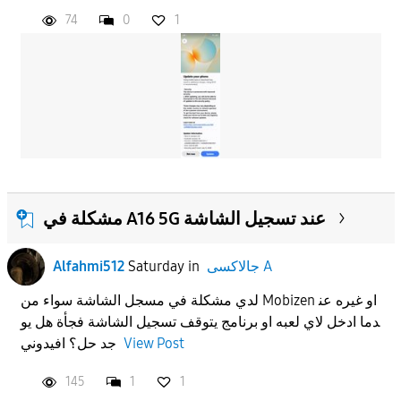
74
0
1
مشكلة في A16 5G عند تسجيل الشاشة
Alfahmi512
Saturday
in
جالاكسى A
لدي مشكلة في مسجل الشاشة سواء من Mobizen او غيره عن
دما ادخل لاي لعبه او برنامج يتوقف تسجيل الشاشة فجأة هل يو
جد حل؟ افيدوني
View Post
145
1
1