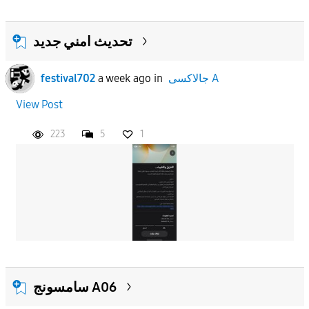
تحديث امني جديد
festival702
a week ago
in
جالاكسى A
View Post
223
5
1
سامسونج A06