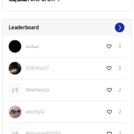
Leaderboard
جمانةة
3
S24Ultra77
3
NewHamza
2
azozfgh2
2
Mohamed00055
2