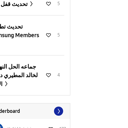
تحديث قفل جيد
5
تحديث تط
msung Members
5
جماعه الحل النه
لخالد المطيري دا
4
الاتي
derboard