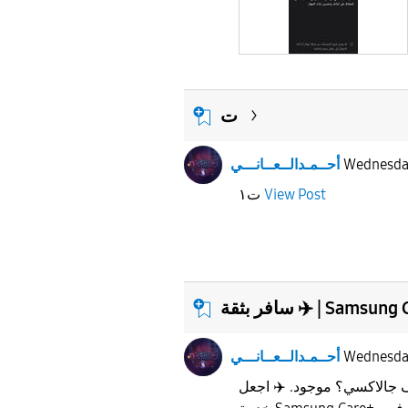
ت
Wednesd
أحــمـدالــعــانـــي
View Post
ت١
ة ✈️ | Samsung Care+
Wednesd
أحــمـدالــعــانـــي
 جالاكسي؟ موجود. ✈️ اجعل