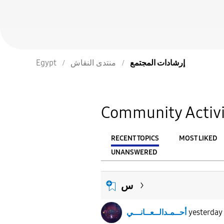
إرشادات المجتمع
منتدى النقاش
Egypt
Community Activi
RECENT TOPICS
MOST LIKED
UNANSWERED
From
FILTER:
س
yesterday
أحــمـدالــعــانـــي