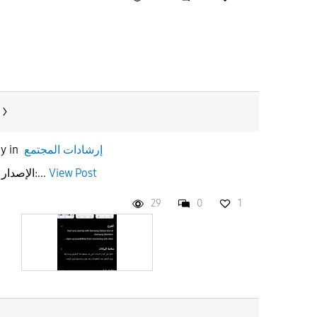
إرشادات المجتمع
in
ay
View Post
تحديث Samsung Members الإصدار:...
29
0
1