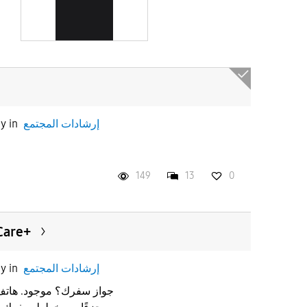
إرشادات المجتمع
in
ay
149
13
0
سافر بثق
إرشادات المجتمع
in
ay
جواز سفرك؟ موجود. هاتف