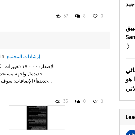
67
8
0
بيق
Sa
إرشادات المجتمع
in
ائي
 هو
جديدةأ) الإضافات: سوف يمكنك من خلاله الاطلاع على...
35
0
0
Lea