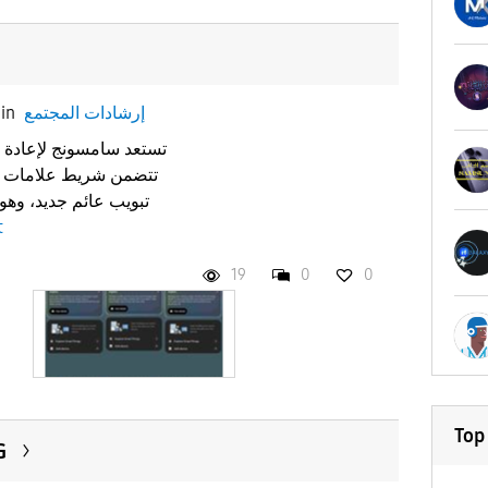
إرشادات المجتمع
in
تبويب عائم جديد، وه
t
19
0
0
Top
تح