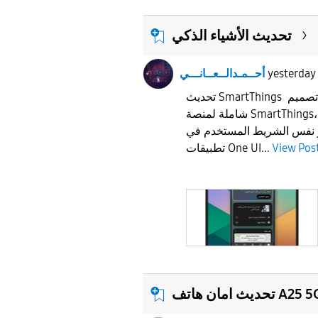
تحديث الأشياء الذكي
yesterday
أحــمـدالــعــانـــي
تحديث SmartThings تستعد سامسونج لإعادة تصميم
شاملة لمنصة SmartThings، تتضمن شريط علامات
و نفس الشريط المستخدم في
View Pos
تطبيقات One UI...
ديث امان هاتف A25 5G