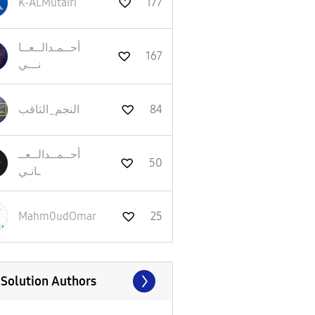
K-ALMutairi
177
أحــمـدالــعــا
167
نـــي
84
النجم_الثاقب
أحــمــدالــعــ
50
ـانـي
Mahm0udOmar
25
 Solution Authors