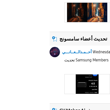
تحديث أعضاء سامسونج
Wednesd
أحــمـدالــعــانـــي