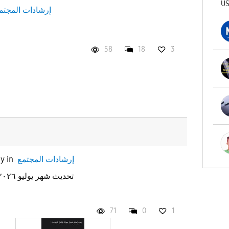
U
إرشادات المجتم
58
18
3
إرشادات المجتمع
in
ay
تحديث نظام Google Play تحديث شهر يوليو ٢٠٢٦
71
0
1