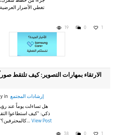
19
0
1
الارتقاء بمهارات التصوير: كيف تلتقط صورا
إرشادات المجتمع
in
ay
هل تساءلت يوماً عند رؤي
ذكي: "كيف استطاعوا التقا
View Post
كالمحترفين؟" السر ليس في الحظ، بل في...
38
0
1