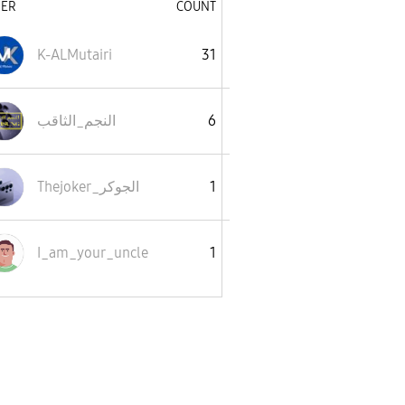
SER
COUNT
K-ALMutairi
31
6
النجم_الثاقب
1
Thejoker_الجوكر
I_am_your_uncle
1