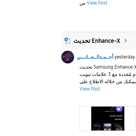
View Post
س
تحديث Enhance-X
yesterday
أحــمـدالــعــانـــي
تحديث Samsung Enhance-X الإصدار: ١٧.٠.٠٠ :تغييرات
جديدة1) واجهة مستخدم مُجددة مع 3 علامات تبويب
View Post