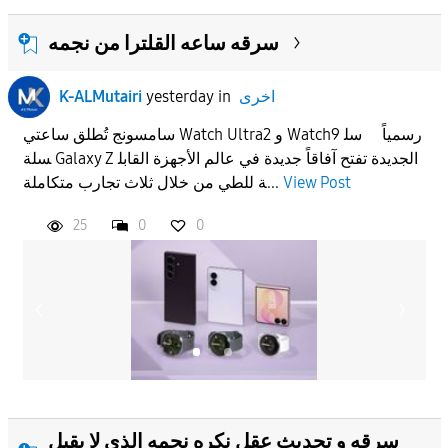
سرقه ساعه القلترا من نجمه
اخرى
in
yesterday
K-ALMutairi
سامسونج تُطلق ساعتي Watch Ultra2 و Watch9 رسمياً سل
سلة Galaxy Z الجديدة تفتح آفاقاً جديدة في عالم الأجهزة القابل
View Post
ة للطي من خلال ثلاث تجارب متكاملة...
25
0
0
سرقه و تحديث عقل نكره نجمه الذي لا يقبل