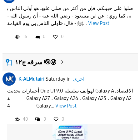
صلوا على حبيبكم، فإن من أكثر من صلى عليهـ هو أولى الناس ب
ه، كما روي: عن ابن مسعود - رضي الله عنه - أن رسول الله -
View Post
ﷺ - قال: «أولى الناس بي يوم القيامة...
16
0
0
سرقه ج١٢ 🫡😜
اخرى
in
Saturday
K-ALMutairi
أختبارات تحديث One UI 9.0 لهواتف سلسلة Galaxy A الاقتصادي
ة Galaxy A27 ، Galaxy A26 ، Galaxy A25 ، Galaxy A2
4 Galaxy...
View Post
40
0
0