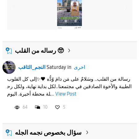
رساله من القلب 🥺
اخرى
in
Saturday
النجم_الثاقب
رسالة من القلب.. وسَلامٌ على مَن دامَ وُدُّه 🖤✨إلى كل القلوب
الطيبة والأخوة الصادقين في مجتمعنا..لكل بداية نهاية، ولكل رح
View Post
لة محطة أخيرة. اليوم...
64
10
5
سؤال بخصوص نجمه الجله