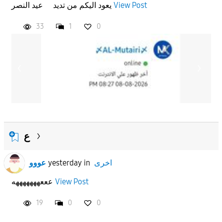
View Post
يعود اليكم من تديد عيد النصر
33
1
0
APPLY
ع
اخرى
in
yesterday
عووو
View Post
عععهههههههه
19
0
0