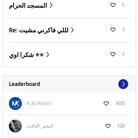
المسجد الحرام
5
Re: لللي فاكرني مشيت
5
شكرا اوي ⭐️⭐️
5
Leaderboard
K-ALMutairi
400
126
النجم_الثاقب