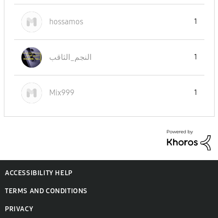
hossamos
1
النجم_الثاقب
1
Mix999
1
ACCESSIBILITY HELP
TERMS AND CONDITIONS
PRIVACY