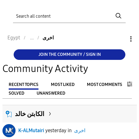
اخرى
Egypt
JOIN THE COMMUNITY / SIGN IN
Community Activity
RECENT TOPICS
MOST LIKED
MOST COMMENTS
SOLVED
UNANSWERED
FILTER:
الكابتن خالد
From
اخرى
in
yesterday
K-ALMutairi
To