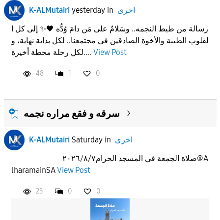
اخرى
in
yesterday
K-ALMutairi
رسالة من طيط النجمه.. وسَلامٌ على مَن دامَ وُدُّه 🖤✨ إلى كل ا
لقلوب الطيبة والأخوة الصادقين في مجتمعنا.. لكل بداية نهاية، و
View Post
لكل رحلة محطة أخيرة....
48
1
0
سرقه و فقع مراره نجمه
اخرى
in
Saturday
K-ALMutairi
صلاة الجمعة في المسجد الحرام٢٠٢٦/٨/٧@A
lharamainSA
View Post
25
0
0