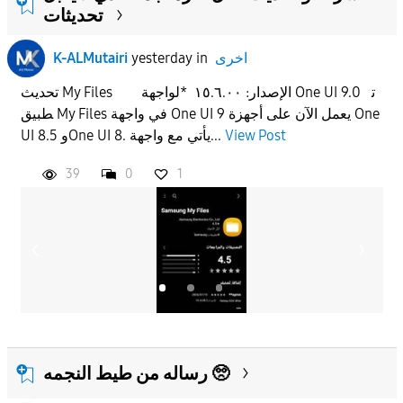
تحديثات
اخرى
in
yesterday
K-ALMutairi
تحديث My Files الإصدار: ١٥.٦.٠٠ *لواجهة One UI 9.0 ت
طبيق My Files في واجهة One UI 9 يعمل الآن على أجهزة One
View Post
UI 8.5 وOne UI 8. يأتي مع واجهة...
39
0
1
رساله من طيط النجمه 🥺