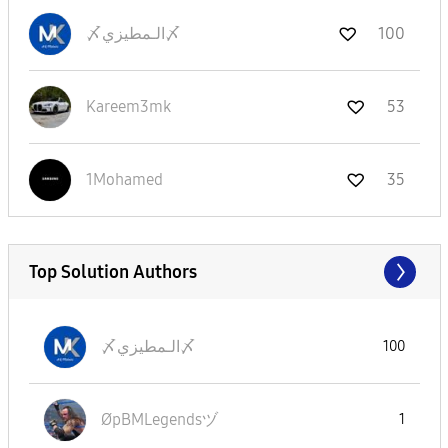
100
〆الـمطيزي〆
Kareem3mk
53
1Mohamed
35
Top Solution Authors
〆الـمطيزي〆
100
ØpBMLegendsヅ
1