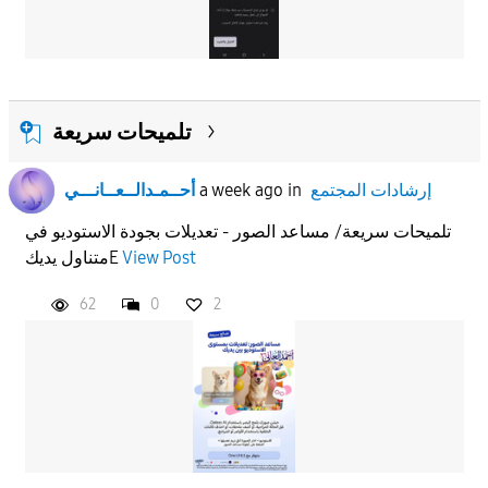
تلميحات سريعة
إرشادات المجتمع
in
a week ago
أحــمـدالــعــانـــي
تلميحات سريعة/ مساعد الصور - تعديلات بجودة الاستوديو في
View Post
متناول يديكE
62
0
2