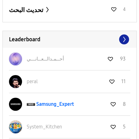
تحديث البحث
4
Leaderboard
93
أحــمـدالــعــا
نـــي
peral
11
Samsung_Expert
8
System_Kitchen
5