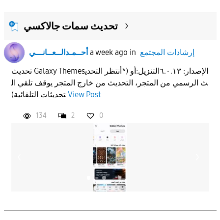
تحديث سمات جالاكسي
إرشادات المجتمع
in
a week ago
أحــمـدالــعــانـــي
تحديث Galaxy Themesالإصدار: ٦.٠.١٣التنزيل:أو (*أنتظر التحدي
ث الرسمي من المتجر، التحديث من خارج المتجر يوقف تلقي ال
View Post
تحديثات التلقائية)
134
2
0