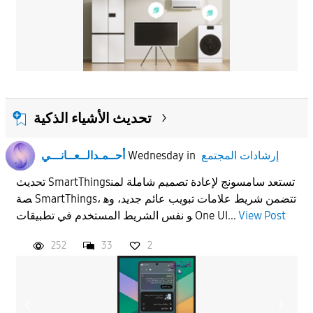
تحديث الأشياء الذكية
إرشادات المجتمع
in
Wednesday
أحــمـدالــعــانـــي
تحديث SmartThingsتستعد سامسونج لإعادة تصميم شاملة لمن
صة SmartThings، تتضمن شريط علامات تبويب عائم جديد، وه
View Post
و نفس الشريط المستخدم في تطبيقات One UI...
252
33
2