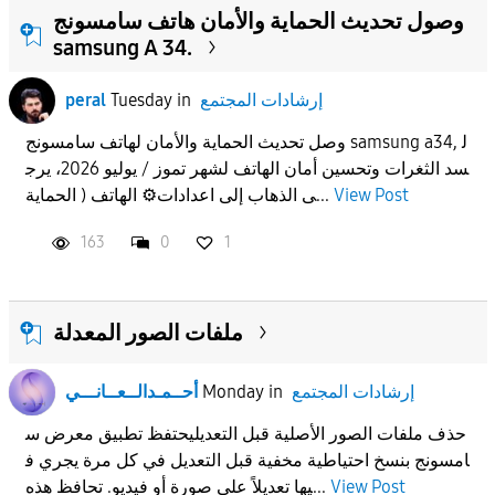
وصول تحديث الحماية والأمان هاتف سامسونج
samsung A 34.
إرشادات المجتمع
in
Tuesday
peral
وصل تحديث الحماية والأمان لهاتف سامسونج samsung a34, ل
سد الثغرات وتحسين أمان الهاتف لشهر تموز / يوليو 2026، يرج
View Post
ى الذهاب إلى اعدادات⚙️ الهاتف ( الحماية...
163
0
1
ملفات الصور المعدلة
إرشادات المجتمع
in
Monday
أحــمـدالــعــانـــي
حذف ملفات الصور الأصلية قبل التعديليحتفظ تطبيق معرض س
امسونج بنسخ احتياطية مخفية قبل التعديل في كل مرة يجري ف
View Post
يها تعديلاً على صورة أو فيديو. تحافظ هذه...