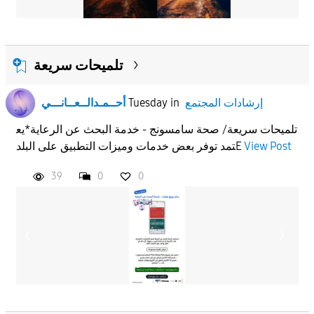
تلميحات سريعة
إرشادات المجتمع
in
Tuesday
أحــمـدالــعــانـــي
تلميحات سريعة/ صحة سامسونج - خدمة البحث عن الرعاية*يع
View Post
تمد توفر بعض خدمات وميزات التطبيق على البلدE
39
0
0