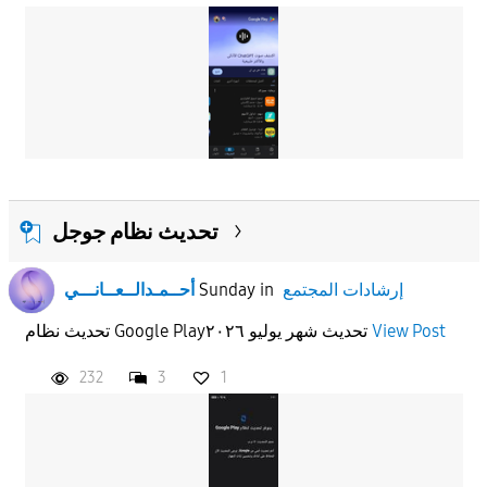
تحديث نظام جوجل
إرشادات المجتمع
in
Sunday
أحــمـدالــعــانـــي
View Post
تحديث نظام Google Playتحديث شهر يوليو ٢٠٢٦
232
3
1