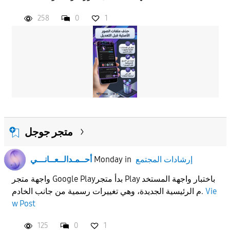
258
0
1
متجر جوجل
إرشادات المجتمع
in
Monday
أحــمـدالــعــانـــي
واجهة متجر Google Playبدأ متجر Play باختبار واجهة المستخد
Vie
م الرئيسية الجديدة، وهي تغييرات رسمية من جانب الخادم.
w Post
125
0
1