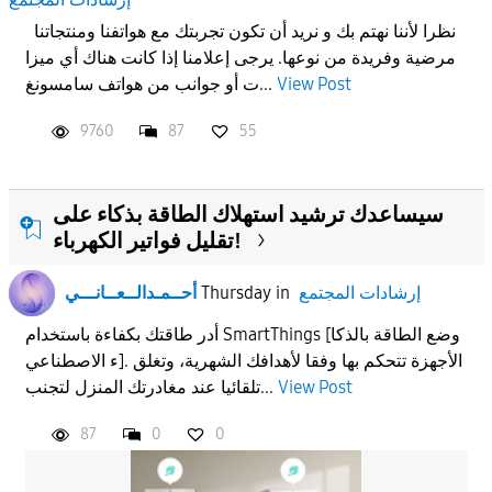
نظرا لأننا نهتم بك و نريد أن تكون تجربتك مع هواتفنا ومنتجاتنا
APPLY
مرضية وفريدة من نوعها. يرجى إعلامنا إذا كانت هناك أي ميزا
View Post
ت أو جوانب من هواتف سامسونغ...
9760
87
55
سيساعدك ترشيد استهلاك الطاقة بذكاء على
تقليل فواتير الكهرباء!
إرشادات المجتمع
in
Thursday
أحــمـدالــعــانـــي
أدر طاقتك بكفاءة باستخدام SmartThings [وضع الطاقة بالذكا
ء الاصطناعي]. الأجهزة تتحكم بها وفقا لأهدافك الشهرية، وتغلق
View Post
تلقائيا عند مغادرتك المنزل لتجنب...
87
0
0