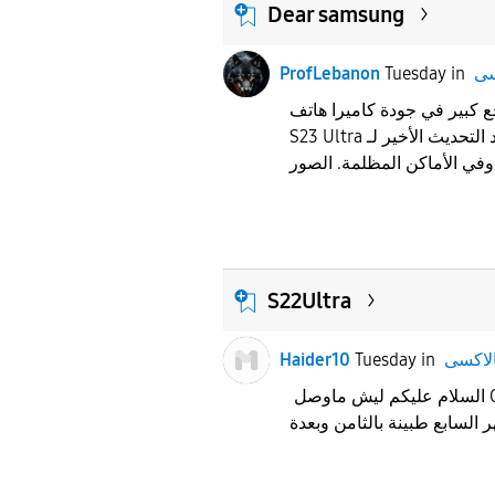
Dear samsung
ProfLebanon
Tuesday
in
ن تراجع كبير في جودة كاميرا هاتف
S23 Ultra بعد التحديث الأخير لـ One UI، خصوصاً أثناء
S22Ultra
Haider10
Tuesday
in
السلام عليكم ليش ماوصل Oneui8.5 ل S22Ultra مو