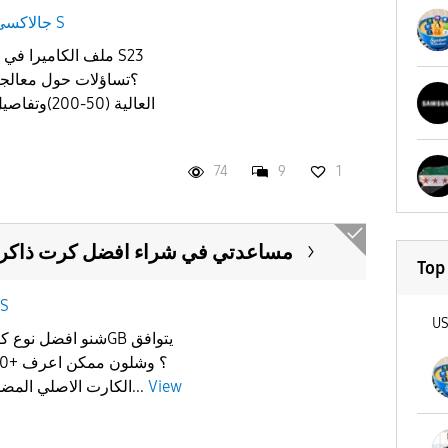
جالاكسى S
العالية (50
74
9
1
مساعدتي في شراء افضل كرت ذاكر
Top
جالاك S
U
الكارت الاصلي المضمون الي ما راح يعطب ويروح...
View