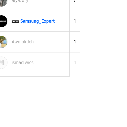
alyazory
7
Samsung_Expert
1
Awniokdeh
1
ismaelwies
1