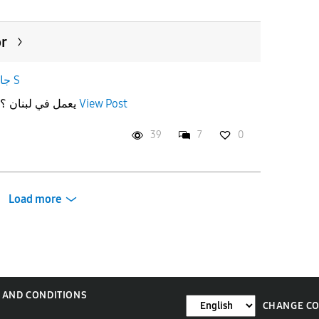
or
جالاكسى S
هل تطبيق health monitor يعمل في لبنان ؟؟
View Post
39
7
0
Load more
 AND CONDITIONS
CHANGE C