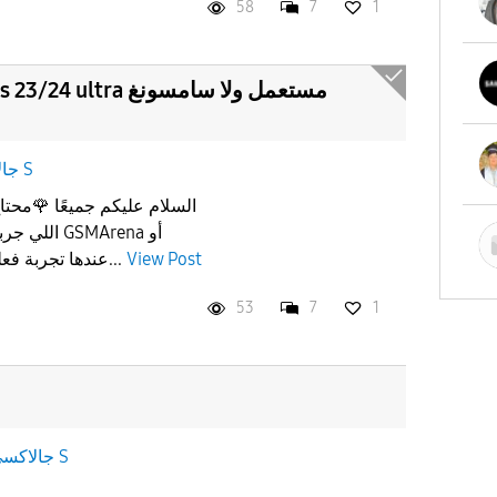
58
7
1
جالاكسى S
السلام عليكم جميعًا 🌹محت
GSMArena أو
عندها تجربة فعلية.أنا محتار بين خيارين:شراء...
View Post
53
7
1
جالاكسى S