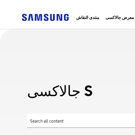
معرض جالاكسى
منتدى النقاش
جالاكسى S