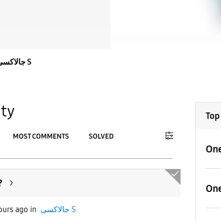
جالاكسى S
ty
Top
MOST COMMENTS
SOLVED
One
To
APPLY
?
One
ours ago
in
جالاكسى S