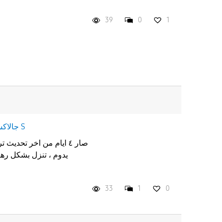
39
0
1
جالاكسى S
صار ٤ ايام من اخر تحديث
يدوم ، تنزل بشكل ره
33
1
0