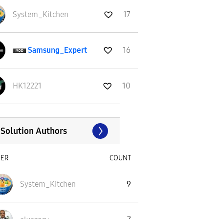
System_Kitchen
17
Samsung_Expert
16
HK12221
10
 Solution Authors
SER
COUNT
System_Kitchen
9