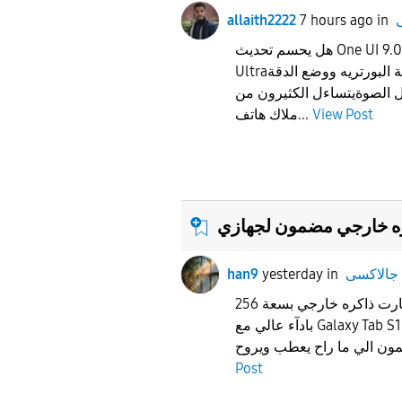
allaith2222
7 hours ago
in
هل يحسم تحديث One UI 9.0 ملف الكاميرا في S23
Ultra؟تساؤلات حول معالجة البورتريه ووضع الدقة
-200)وتفاصيل الصوة​يتساءل الكثيرون من
ملاك هاتف...
View Post
ه خارجي مضمون لجهازي
han9
yesterday
in
سى
شنو افضل نوع كارت ذاكره خارجي بسعة 256GB يتوافق
بادآء عالي مع Galaxy Tab S10+ ؟ وشلون ممكن اعرف
Post