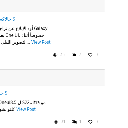
جالاكسى S
أود الإبلاغ ع Galaxy
التصوير الليلي وفي الأماكن المظلمة. الصور...
View Post
33
7
0
جالاكسى S
كلتو بشهر السابع طبينة بالثامن وبعدة
View Post
31
1
0