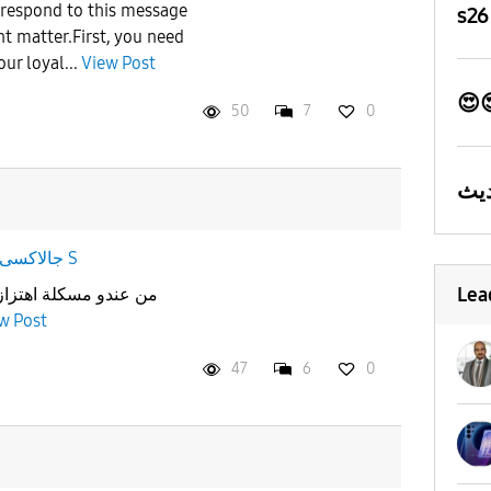
l respond to this message
s2
t matter.​First, you need
ur loyal...
View Post
😍
50
7
0
جالاكسى S
Lea
من عندو مسكلة اهتزاز 
w Post
47
6
0