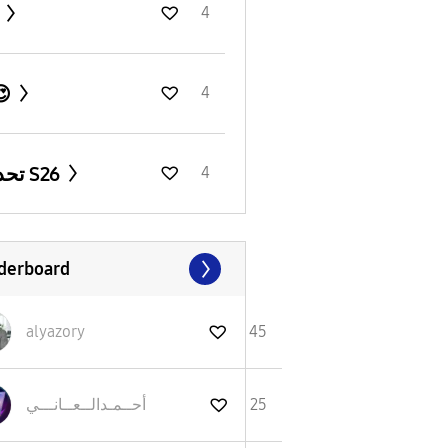
6
4
😍
4
تحديث S26
4
derboard
alyazory
45
نـــي
أحــمـدالــعــا
25