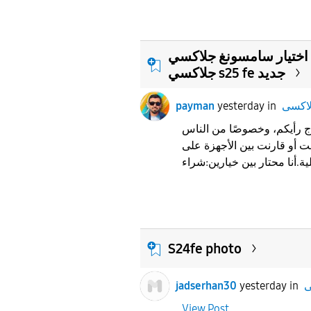
اختيار سامسونغ جلاكسي s 23/24 ultra مستعمل ولا سامسونغ
جلاكسي s25 fe جديد
payman
yesterday
in
اج رأيكم، وخصوصًا من الناس
اللي جربت أو قارنت بين الأجهزة على 
S24fe photo
jadserhan30
yesterday
in
View Post