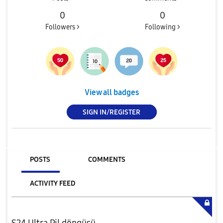
0
0
Followers >
Following >
View all badges
SIGN IN/REGISTER
POSTS
COMMENTS
ACTIVITY FEED
S24 Ultra Pil döngüsü