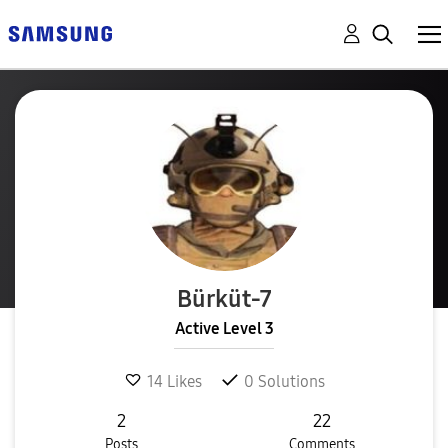
Bürküt-7
Active Level 3
14
Likes
0
Solutions
2
22
Posts
Comments