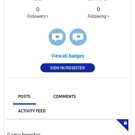
0
0
Followers >
Following >
View all badges
SIGN IN/REGISTER
POSTS
COMMENTS
ACTIVITY FEED
Game booster