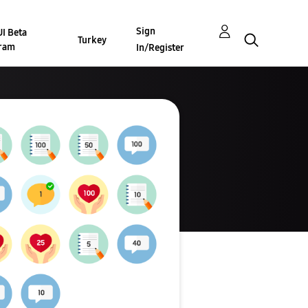
Sign
I Beta
Turkey
ram
In/Register