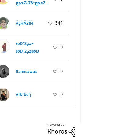
حججZa78-حججZ
ÃĻĤÃŽÍŃ
344
soD12نتم-
0
soD12نتمsoD
Ramisawas
0
Afkfbcfj
0