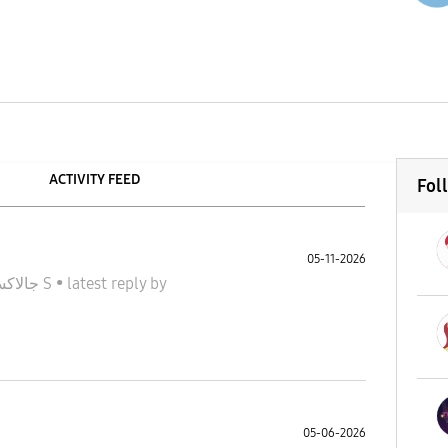
ACTIVITY FEED
Fol
05-11-2026
جالاكسى S
•
latest reply
by
05-06-2026