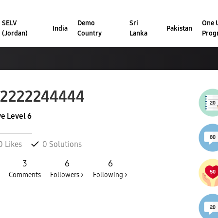
SELV
Demo
Sri
One U
India
Pakistan
(Jordan)
Country
Lanka
Prog
22222244444
ve Level 6
0
Likes
0
Solutions
3
6
6
Comments
Followers >
Following >