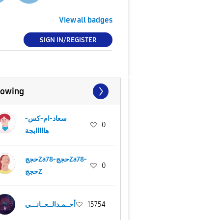
View all badges
SIGN IN/REGISTER
lowing
سعاد-ام-كس-
0
هااااايجة
حججZa78-حججZa78-
0
حججZ
أحــمـدالــعــانـــي
15754