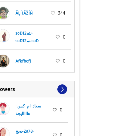
ÃĻĤÃŽÍŃ
344
soD12نتم-
0
soD12نتمsoD
Afkfbcfj
0
lowers
سعاد-ام-كس-
0
هااااايجة
حججZa78-
0