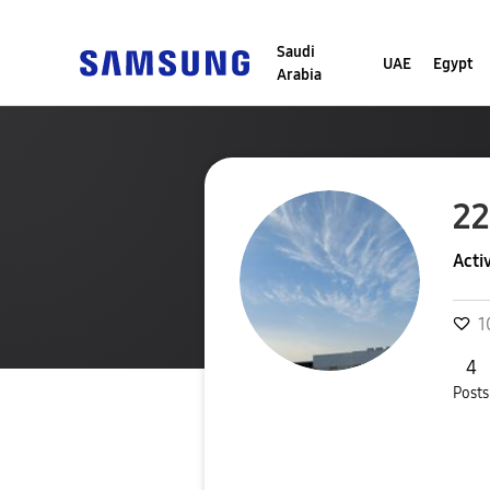
Saudi
UAE
Egypt
Arabia
2
Acti
1
4
Posts