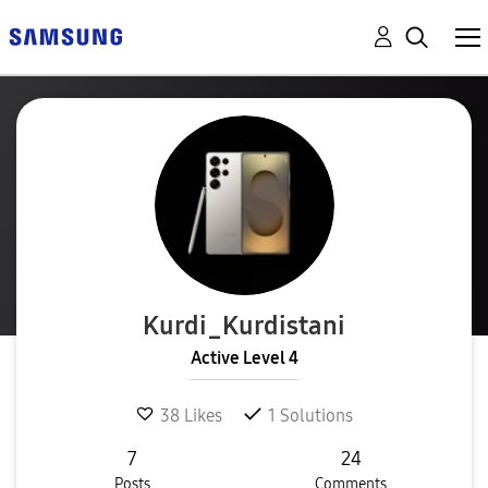
Kurdi_Kurdistan
i
Active Level 4
38
Likes
1
Solutions
7
24
Posts
Comments