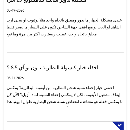
05-19-2026
عندي مشكلة الجهاز ما يدور ومعلق باتجاه واحد مثلا يوتيوب او ببجي اريد
اشاهد او العب بوضع افقي جهة الشاحن تكون على اليسار ما يصير فقط
معلق باتجاه واحد، عملت ريستارت اكثر من مرة وما نفع
اخفاء خيار كبسولة البطارية بـ ون يو آي 8.5 ؟
05-11-2026
اختفى خيار إخفاء نسبة شحن البطارية من أيقونة البطارية؟ يمكنني
إيقاف تشغيل الأيقونة، لكن لا يمكنني إخفاء النسبة. لماذا أزيل؟ الآن كل
ما يمكنني فعله هو مشاهدة انخفاض نسبة شحن البطارية طوال اليوم. هذا
مُحبط للغاية... أبحث عن إجابة رسمية. هل يُمكننا إعاد...