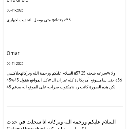
05-11-2026
متى يوصل التحديث لجهازي galaxy a55
Omar
05-11-2026
السلام عليكم ورحمة الله وبركاتهجلاكسي a57 سرعه شحنه 25w ولا
45wكل المواقع بتقول 45w حتى سامسونج أمريكا دة كله غير ان ال a56
مكتوب صراحه على الموقع انه بيدعم 45w لكن هذه الصورة كانت رد
خدمه عملاء سامسونج
السلام عليكم ورحمة الله وبركاته انا سجلت في حدث
Galaxy Unpacked لكن لسه ظاهر كدة