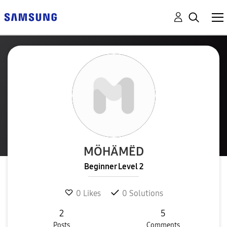
MÖHÄMËD
Beginner Level 2
0
Likes
0
Solutions
2
5
Posts
Comments