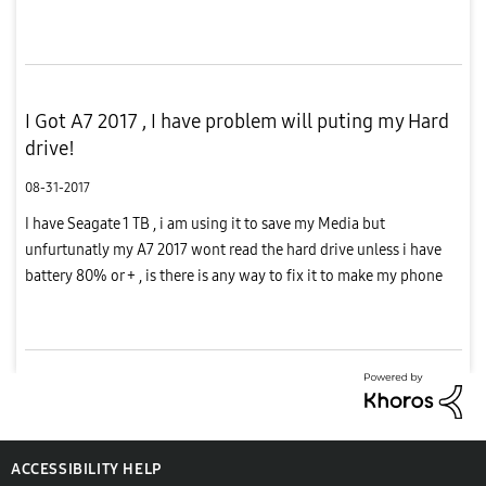
مثل انا عم انقل ملفات كتير و كبيرة على الهارد i have A7 2017 ...
I Got A7 2017 , I have problem will puting my Hard
drive!
08-31-2017
I have Seagate 1 TB , i am using it to save my Media but
unfurtunatly my A7 2017 wont read the hard drive unless i have
battery 80% or + , is there is any way to fix it to make my phone
read the hard disk at any % ? Please help !
ACCESSIBILITY HELP