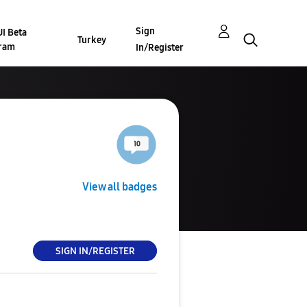
Sign
I Beta
Turkey
ram
In/Register
View all badges
SIGN IN/REGISTER