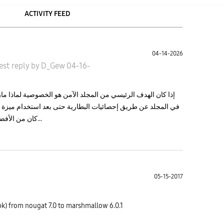
ACTIVITY FEED
04-14-2026
est reply
by
D_Gew
04-16-
إذا كان الهدف الرئيسي من المجلد الآمن هو الخصوصية لماذا ماز
في المجلد عن طريق إحصائيات البطارية حتى بعد استخدام ميزة ا
كان من الأفضل إخفاء إحصائيات تطبيقات المجلد الآمن ف...
05-15-2017
k) from nougat 7.0 to marshmallow 6.0.1