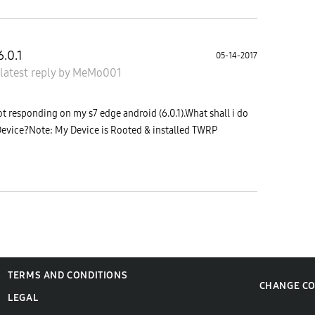
.0.1
05-14-2017
latest reply
by
MeMo001
t responding on my s7 edge android (6.0.1).What shall i do
Device?Note: My Device is Rooted & installed TWRP
TERMS AND CONDITIONS
CHANGE C
LEGAL