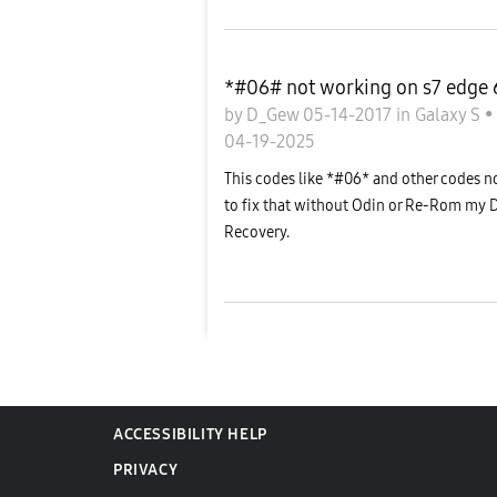
*#06# not working on s7 edge 6
by
D_Gew
05-14-2017
in
Galaxy S
•
04-19-2025
This codes like *#06* and other codes no
to fix that without Odin or Re-Rom my 
Recovery.
ACCESSIBILITY HELP
PRIVACY