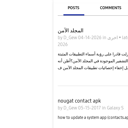
POSTS
COMMENTS
المجلد الآمن
by
D_Gew
04-14-2026
in
اخرى
•
lat
2026
لت قادرا على رؤية أسماء التطبيقات المثبتة
لتشفير الموجودة في المجلد الآمن؟أظن أنه
nougat contact apk
by
D_Gew
05-15-2017
in
Galaxy S
how to update a system app (contacts.ap