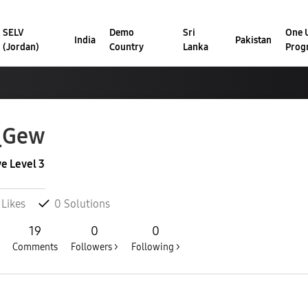
SELV
Demo
Sri
One U
India
Pakistan
(Jordan)
Country
Lanka
Prog
_Gew
ve Level 3
Likes
0
Solutions
19
0
0
Comments
Followers >
Following >