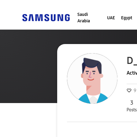
Saudi
UAE
Egypt
Arabia
D
Acti
9
3
Posts