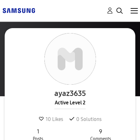
ayaz3635
Active Level 2
10
Likes
0
Solutions
1
9
Posts
Comments