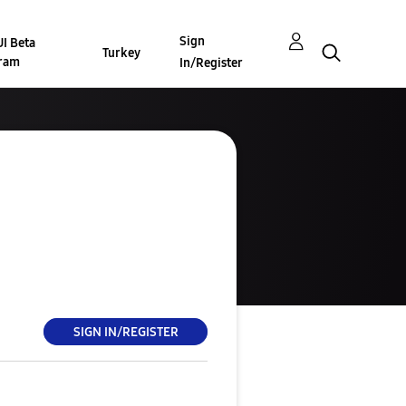
Sign
I Beta
Turkey
ram
In/Register
SIGN IN/REGISTER