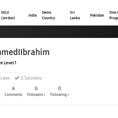
SELV
Demo
Sri
One U
India
Pakistan
(Jordan)
Country
Lanka
Prog
hmedIIbrahim
ve Level 1
Likes
0
Solutions
6
0
0
Comments
Followers >
Following >