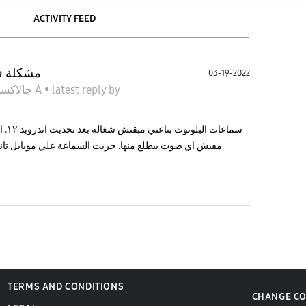
ACTIVITY FEED
مشكلة في
03-19-2022
جالاكسى A
•
latest reply
by
سماع
مفيش اي صوت بيطلع منها. جربت السماعة علي موبايل تان
TERMS AND CONDITIONS
CHANGE C