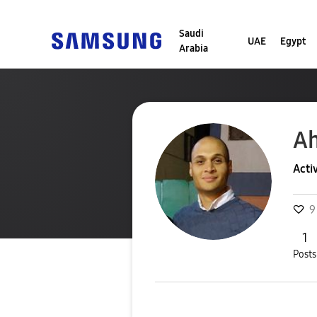
Saudi
UAE
Egypt
Arabia
A
Acti
9
1
Posts