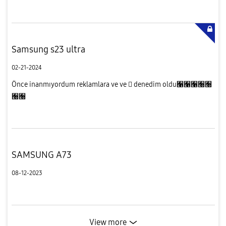
Samsung s23 ultra
02-21-2024
Önce inanmıyordum reklamlara ve ve  denedim oldu﫡﫡﫡﫠﫠
﫠﫠
SAMSUNG A73
08-12-2023
View more