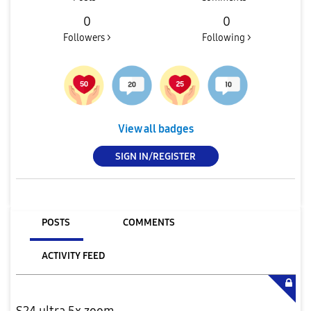
0
0
Followers >
Following >
View all badges
SIGN IN/REGISTER
POSTS
COMMENTS
ACTIVITY FEED
S24 ultra 5x zoom