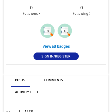
0
0
Followers >
Following >
View all badges
SIGN IN/REGISTER
POSTS
COMMENTS
ACTIVITY FEED
سامسونج M55