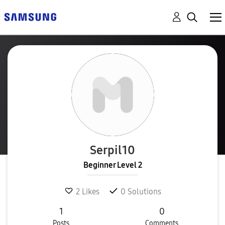
Serpil10
Beginner Level 2
2
Likes
0
Solutions
1
0
Posts
Comments