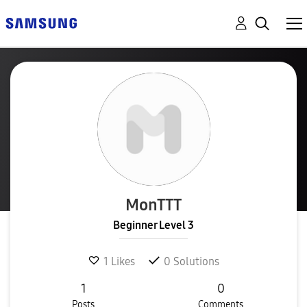
MonTTT
Beginner Level 3
1
Likes
0
Solutions
1
0
Posts
Comments