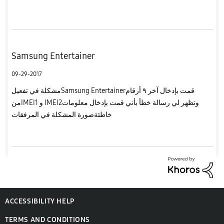
الجديد يتم تجميع الاشعارات تحت اسم البرنامج وبعد فك ...
Samsung Entertainer
09-29-2017
مشكلة في تفعيلSamsung Entertainerقمت بإدخال آخر ٩ أرقام
منIMEI1 و IMEI2وتظهر لي رسالة خطأ بأني قمت بإدخال معلومات
خاطئةصورة المشكلة في المرفقات
ACCESSIBILITY HELP
TERMS AND CONDITIONS