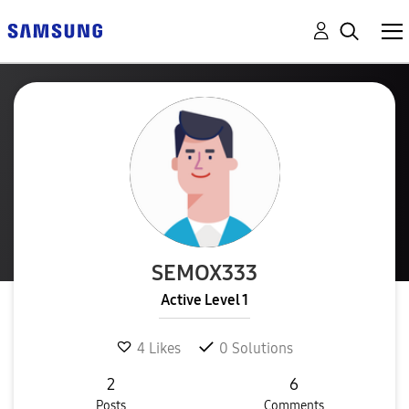
SEMOX333
Active Level 1
4
Likes
0
Solutions
2
6
Posts
Comments