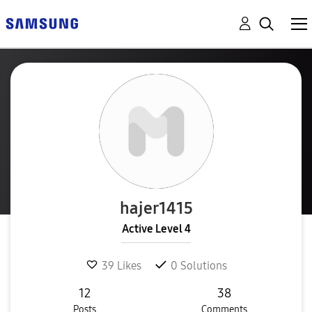
hajer1415
Active Level 4
39
Likes
0
Solutions
12
38
Posts
Comments