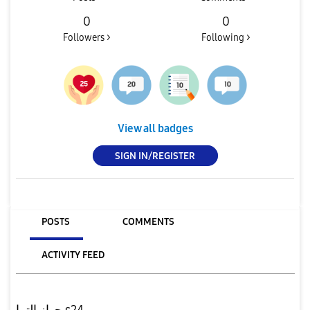
0
0
Followers >
Following >
View all badges
SIGN IN/REGISTER
POSTS
COMMENTS
ACTIVITY FEED
جهاز الترا s24