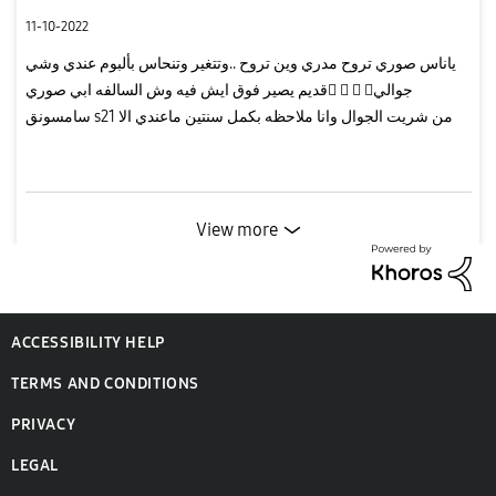
11-10-2022
ياناس صوري تروح مدري وين تروح ..وتتغير وتنحاس بألبوم عندي وشي
قديم يصير فوق ايش فيه وش السالفه ابي صوري   جوالي
سامسونق s21 من شريت الجوال وانا ملاحظه بكمل سنتين ماعندي الا
400 صوره فيه مناسبات كثيره مرت علي معد لقيت الصور 
View more
ACCESSIBILITY HELP
TERMS AND CONDITIONS
PRIVACY
LEGAL