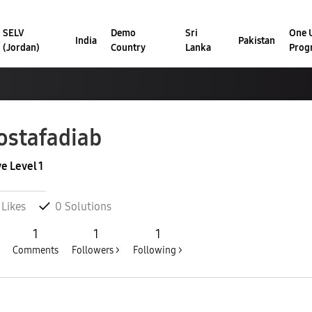
SELV
Demo
Sri
One U
India
Pakistan
(Jordan)
Country
Lanka
Prog
stafadiab
ve Level 1
Likes
0
Solutions
1
1
1
Comments
Followers >
Following >