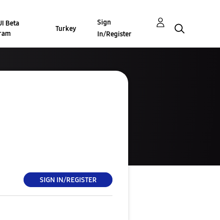
Sign
I Beta
Turkey
ram
In/Register
SIGN IN/REGISTER