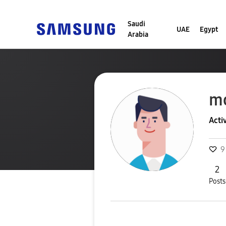
Saudi
UAE
Egypt
Arabia
mo
Acti
9
2
Posts