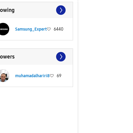
lowing
Samsung_Expert
6440
lowers
muhamadalhariri8
69