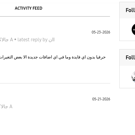
ACTIVITY FEED
Fol
05-23-2026
جالاكسى A
•
latest reply
by
اان
Fol
05-21-2026
جالاكسى A