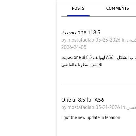
POSTS
COMMENTS
تحديث one ui 8.5
by
mostafadiab
05-23-2026
in
05-24-2026
تحديث one ui 8.5 لهواتف A56 حرفيا بدون اي فايدة وما في اي اضافات جديدة الا بعض التغيرات ب الشكل ،
للاسف انتظرنا عالفاضي
One ui 8.5 for A56
by
mostafadiab
05-21-2026
in
I got the new update in lebanon