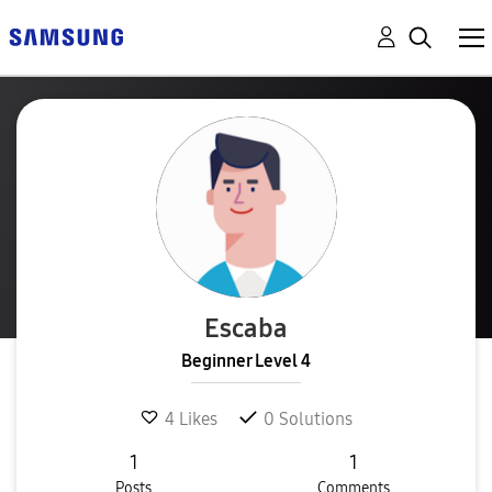
Escaba
Beginner Level 4
4
Likes
0
Solutions
1
1
Posts
Comments