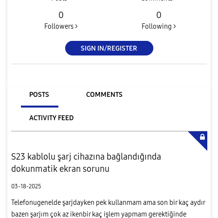
0
0
Followers >
Following >
SIGN IN/REGISTER
POSTS
COMMENTS
ACTIVITY FEED
S23 kablolu şarj cihazına bağlandığında
dokunmatik ekran sorunu
03-18-2025
Telefonugenelde şarjdayken pek kullanmam ama son bir kaç aydır
bazen şarjım çok az ikenbir kaç işlem yapmam gerektiğinde