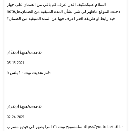
السلام عليكمكيف اقدر اعرف كم باقي من الضمان على جهاز
noteدخلت الموقع ماظهر لي شي بشأن المدة المتبقية من الضمان.هل
فيه رابط او طريقة اقدر اعرف فيها عن المدة المتبقية من الضمان؟
𝓐𝓵𝓲 𝓐𝓵𝔃𝓪𝓱𝓻𝓪𝓷𝓲
03-15-2021
تم تحديث نوت ١٠ بلس 5G
𝓐𝓵𝓲 𝓐𝓵𝔃𝓪𝓱𝓻𝓪𝓷𝓲
02-24-2021
سامسونج نوت ٢١ الترا يظهر في فيديو مسربhttps://youtu.be/t3Lb-