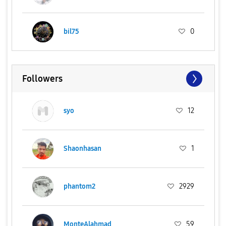
bil75
0
Followers
syo
12
Shaonhasan
1
phantom2
2929
MonteAlahmad
59