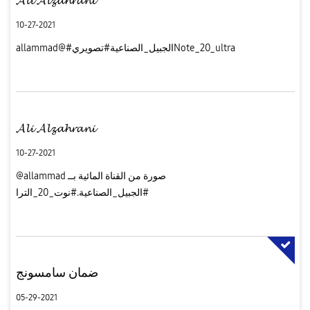
10-27-2021
allammad@#الجبيل_الصناعية#تصويريNote_20_ultra
𝓐𝓵𝓲 𝓐𝓵𝔃𝓪𝓱𝓻𝓪𝓷𝓲
10-27-2021
@allammad صورة من القناة المائية بــ
#الجبيل_الصناعية.#نوت_20_الترا
ضمان سامسونج
05-29-2021