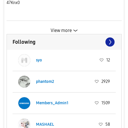
47Knx0
View more
Following
syo
12
phantom2
2929
Members_Admin1
1509
MASHAEL
58