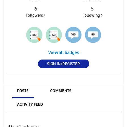
6
5
Followers >
Following >
View all badges
SIGN IN/REGISTER
POSTS
COMMENTS
ACTIVITY FEED
𝓐𝓵𝓲 𝓐𝓵𝔃𝓪𝓱𝓻𝓪𝓷𝓲