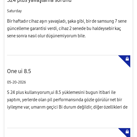
Saturday
Bir haftadır cihaz aşırı yavaşladı, şaka gibi, bir de samsung 7 sene
güncelleme garantisi verdi, cihaz 2 senede bu haldeysebir kaç
sene sonra nasıl olur düşünemiyorum bile.
One ui 8.5
05-20-2026
S 24 plus kullanıyorum,ui 8.5 yüklemesini bugun itibari ile
yaptım, yerlerde olan pil performansında gözle görülür net bir
iyileşme var, umarım geçici Bi durum değildir, diğer özellikleri de
zamanla göreceğiz ne derece verimli.