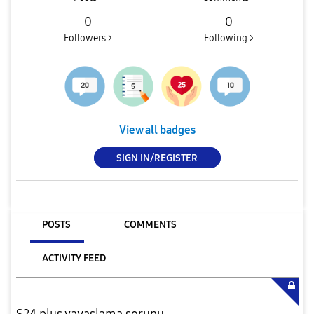
0
0
Followers >
Following >
View all badges
SIGN IN/REGISTER
POSTS
COMMENTS
ACTIVITY FEED
S24 plus yavaşlama sorunu