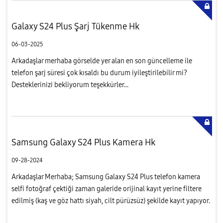
Galaxy S24 Plus Şarj Tükenme Hk
06-03-2025
Arkadaşlar merhaba görselde yer alan en son güncelleme ile
telefon şarj süresi çok kısaldı bu durum iyileştirilebilir mi?
Desteklerinizi bekliyorum teşekkürler...
Samsung Galaxy S24 Plus Kamera Hk
09-28-2024
Arkadaşlar Merhaba; Samsung Galaxy S24 Plus telefon kamera
selfi fotoğraf çektiği zaman galeride orijinal kayıt yerine filtere
edilmiş (kaş ve göz hattı siyah, cilt pürüzsüz) şekilde kayıt yapıyor.
Normal ön çekimde böyle bir durum yok. Kamera ayarla...