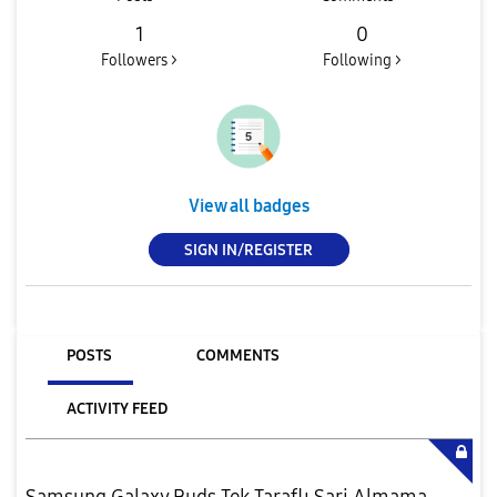
1
0
Followers >
Following >
View all badges
SIGN IN/REGISTER
POSTS
COMMENTS
ACTIVITY FEED
Samsung Galaxy Buds Tek Taraflı Şarj Almama