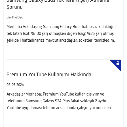
Sorunu
02-11-2026
Merhaba Arkadaşlar; Samsung Galaxy Buds kablosuz kulaklığın
tek tatafı (sol) %100 şarj olmuşken diğeri (sağ) %25 şarj olmuş
şekilde 1 haftadır arıza mevcut arkadaşlar, soketleri temizledim,
kutu full şarj alıyor ama sağ taraf kulaklık ta görünür bi...
Premium YouTube Kullanımı Hakkında
02-07-2026
Arkadaşlar Merhaba; Premium YouTube kullanıcısıyım ve
telefonum Samsung Galaxy S24 Plus fakat yaklaşık 2 aydır
YouTube uygulaması telefon arka planda çalışmıyor önceden
gayet sağlıklı çalışıyor uygulamyı durduruyor sonraki videoya
geçebiliyor veya ba...