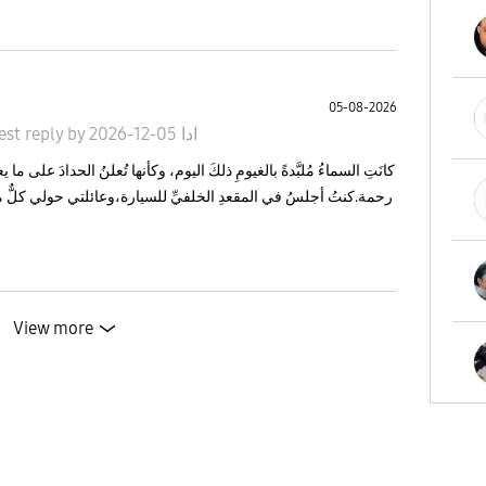
05-08-2026
ادا
05-12-2026
by
est reply
كانَتِ السماءُ مُلبَّدةً بالغيومِ ذلكَ اليوم، وكأنها تُعلنُ الحدادَ على م
رحمة.كنتُ أجلسُ في المقعدِ الخلفيِّ للسيارة،وعائلتي حولي كلٌّ من
View more