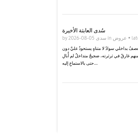
سُدى العابثة الأخيرة
lat
•
عروض
in
05-08-2026
سدى
by
ا يعصفُ بداخلي سوادٌ لا متناهٍ يستحوذُ عليَّ دون
هم غارقٌ في ثرثرته، ضجيجٌ متداخلٌ لم أُبالِ
حتى بالاستماعِ إليه....