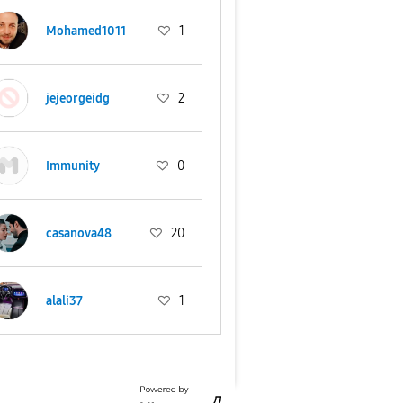
Mohamed1011
1
jejeorgeidg
2
Immunity
0
casanova48
20
alali37
1