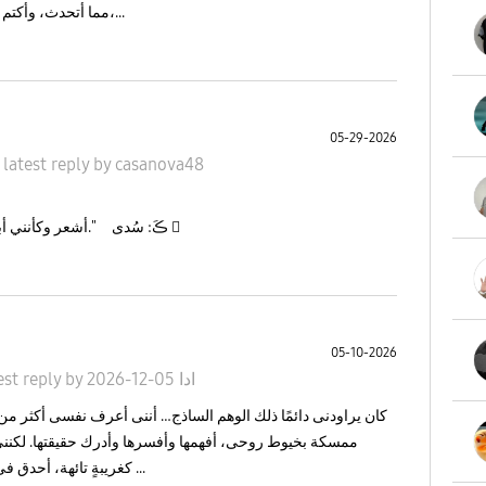
مما أتحدث، وأكتم أكثر مما أُفصح، حتى غدوت غريبةً عن نفسي،...
05-29-2026
•
latest reply
by
casanova48
"أشعر وكأنني أبحث في المكان الخاطئعن شيءٍ غير موجود."𧻓ڪَ: سُدى 
05-10-2026
ادا
05-12-2026
by
est reply
كان يراودنى دائمًا ذلك الوهم الساذج… أننى أعرف نفسى أكثر
ممسكة بخيوط روحى، أفهمها وأفسرها وأدرك حقيقتها. لكننى 
كغريبةٍ تائهة، أحدق فى ملامحها فلا أعرف من تكون.أدركت متأخرة ...