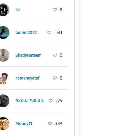
8
ادا
tamim2022
1541
ShadyHateem
0
romaneyatef
0
RaYaN-FaRoUk
225
Monny11
389