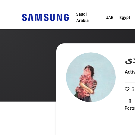
Saudi
UAE
Egypt
Arabia
ى
Acti
3
8
Posts