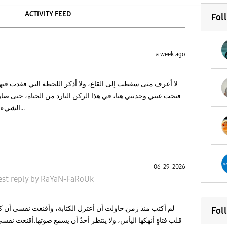
ACTIVITY FEED
Fol
a week ago
لا أعرف متى سقطت إلى القاع، ولا أذكر اللحظة التي فقدت فيها
فتحت عيني وجدتني هنا، في هذا الركن البارد من الحياة، حتى صار 
الشيء الوحيد الذي لا يخذلني.قدماي غارقتان في الو...
06-29-2026
est reply
by
RaYaN-FaRoUk
لم أكتب منذ زمن.حاولت أن أعتزل الكتابة، وأقنعت نفسي أن 
Fol
قلب فتاةٍ أنهكها اليأس، ولا ينتظر أحدٌ أن يسمع صوتها.أقنعت 