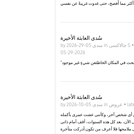
سُدى العابثة الأخيرة
جالاكسى S
in
05-29-2026
سدى
by
05-29-2026
سُدى العابثة الأخيرة
lat
•
عروض
in
05-10-2026
سدى
by
 من أى شخص آخر، وكأننى عشت عمرى بأكمله
الآن، بعد كل هذه السنوات، أقف أمام ذاتى