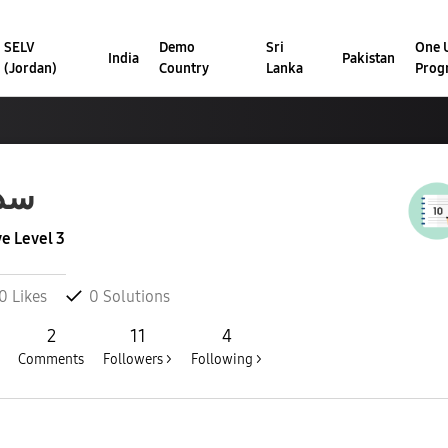
SELV
Demo
Sri
One U
India
Pakistan
(Jordan)
Country
Lanka
Prog
سد
ve Level 3
0
Likes
0
Solutions
2
11
4
Comments
Followers >
Following >