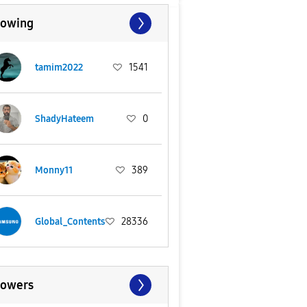
lowing
tamim2022
1541
ShadyHateem
0
Monny11
389
Global_Contents
28336
lowers