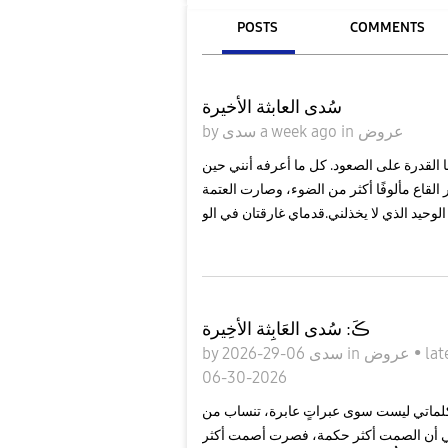
POSTS
COMMENTS
سُدى العابثة الأخيرة
عروض
in
a week ago
سدى
by
 القدرة على الصعود. كل ما أعرفه أنني حين
القاع مألوفًا أكثر من الضوء، وصارت العتمة
ڪَ: سُدى العَابِثة الأخِيرة
lat
•
عروض
in
06-29-2026
سدى
by
06-30-2026
كلماتي ليست سوى عبراتٍ عابرة، تنساب من
نفسي أن الصمت أكثر حكمة، فصرت أصمت أكثر