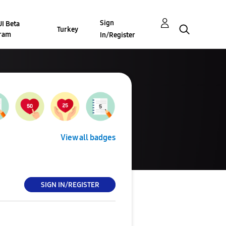
Sign
I Beta
Turkey
ram
In/Register
View all badges
SIGN IN/REGISTER