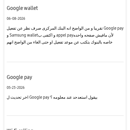
Google wallet
06-08-2026
تقريبا و من الواضح انه البنك المركزى صرف نظر عن تفعيل Google pay
و Samsung walletو اكتفى ب appel payلأن مافيش صفحه واحده
خاصه بالبنوك بتكتب عن موعد تفعيل او حتى الغاء من الواضح انهم
واخدين تعليمات بعدم النشر و الله اعلملو حد عند معلومه ياريت
يشاركه...
Google pay
05-23-2026
اخر تحديث ل Google pay بيقول استعدحد عند معلومه ؟