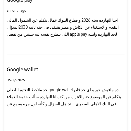
a month ago
احنا النهارده سنه 2026 و قطاع البنوك عمال يتكلم عن الشمول المالى
التقدم والاستغناء عن الكاش و مصر هتبقى فى حته تانيه 2030السؤال
اللى بيطرح نفسه ليه سنتين من تفعيل apple pay لحد النهارده ولسه
Google walletرغم ان كل الاخبار والصفحات والميديا كانت بتت...
Google wallet
06-19-2026
حد ملاحظ التعتيم اللىعلى google walletده مافيش خبر و اى حد قادر
يتكلم عن الموضوع حتىوالاغرب من كده انا النهارده سألت خدمة العملاء
فى البنك الاهلى المصرى ... تجاهل السؤال و كأنه اول مره يسمع عن
google pay ولما واجهته قالى فى بدايلممكن تستخدم المحفظ...