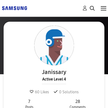
Janissary
Active Level 4
60
Likes
0
Solutions
7
28
Posts
Comments