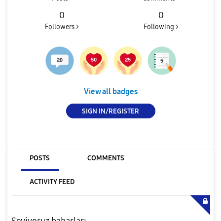
0
0
Followers >
Following >
View all badges
SIGN IN/REGISTER
POSTS
COMMENTS
ACTIVITY FEED
Seviyoruz baharları