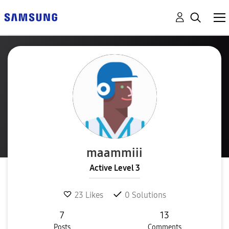
maammiii
Active Level 3
23
Likes
0
Solutions
7
13
Posts
Comments