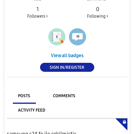
1
0
Followers >
Following >
View all badges
SIGN IN/REGISTER
POSTS
COMMENTS
ACTIVITY FEED
samsung s24 fe ile çekilmiştir