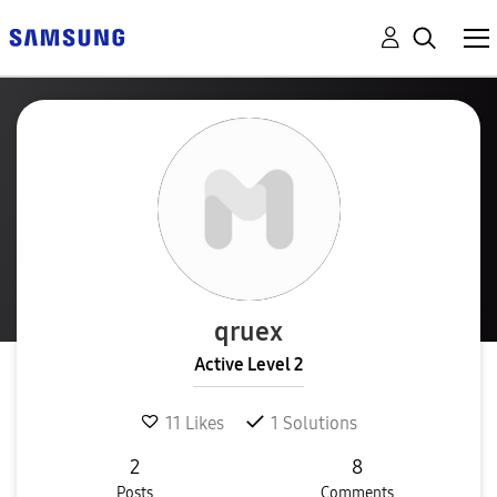
qruex
Active Level 2
11
Likes
1
Solutions
2
8
Posts
Comments