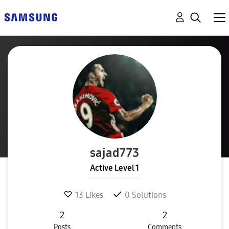
sajad773
Active Level 1
13
Likes
0
Solutions
2
2
Posts
Comments