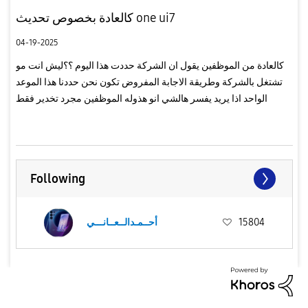
كالعادة بخصوص تحديث one ui7
04-19-2025
كالعادة من الموظفين يقول ان الشركة حددت هذا اليوم ؟؟ليش انت مو
تشتغل بالشركة وطريقة الاجابة المفروض تكون نحن حددنا هذا الموعد
الواحد اذا يريد يفسر هالشي انو هذوله الموظفين مجرد تخدير فقط
يردون يسكتون العالم للاسف
Following
15804
أحــمـدالــعــانـــي