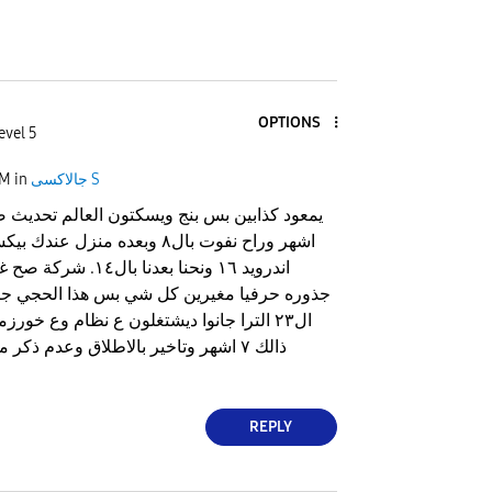
OPTIONS
evel 5
جالاكسى S
in
PM
اندرويد ١٦ ونحنا بعدنا 
جذوره حرفيا مغيرين كل شي بس هذا الحجي جان
ال٢٣ الترا جانوا ديشتغلون ع نظام وع خور
ذالك ٧ اشهر وتاخير بالاطلاق وعدم ذكر
REPLY