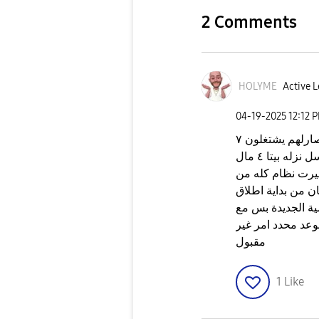
2 Comments
HOLYME
Active L
‎04-19-2025
12:12 
يمعود كذابين بس بنج ويسكتون العالم تحديث صارلهم يشتغلون ٧
اشهر وراح نفوت بال٨ وبعده منزل عندك بيكسل نزله بيتا ٤ مال
بال١٤. شركة صح غيرت نظام كله من
 من بداية اطلاق
زمية الجديدة بس مع
 موعد محدد امر غير
مقبول
1
Like