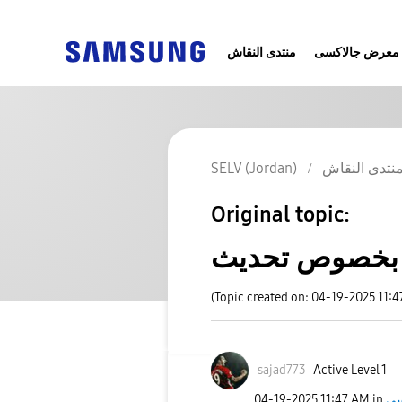
معرض جالاكسى
منتدى النقاش
نتدى النقاش
SELV (Jordan)
Original topic:
(Topic created on: 04-19-2025 11:
sajad773
Active Level 1
‎04-19-2025
11:47 AM
in