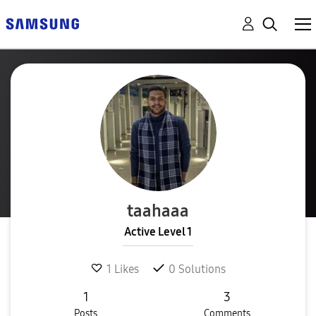
taahaaa
Active Level 1
1
Likes
0
Solutions
1
3
Posts
Comments