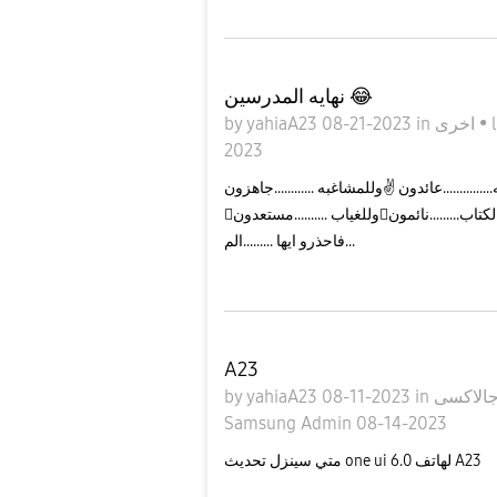
نهايه المدرسين 😂
by
yahiaA23
08-21-2023
in
اخرى
•
2023
للمدرسه...............عائدون ✌️وللمشاغبه ............جاهزون وللعراك ............متأهبون ..حارقون
وللغياب ..........مستعدونوفوق الكتاب.........نائمون辰وفي الإدارة.......واقفون 﫡وعلى التقارير.......موقعون✍️
فاحذرو ايها .........الم...
A23
by
yahiaA23
08-11-2023
in
Samsung Admin
08-14-2023
متي سينزل تحديث one ui 6.0 لهاتف A23