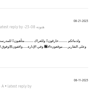
08-21-2023
latest reply
by
08-23-
هنونه
ولدمائكم ..........
08-11-2023
جالاكسى A
•
latest reply
by