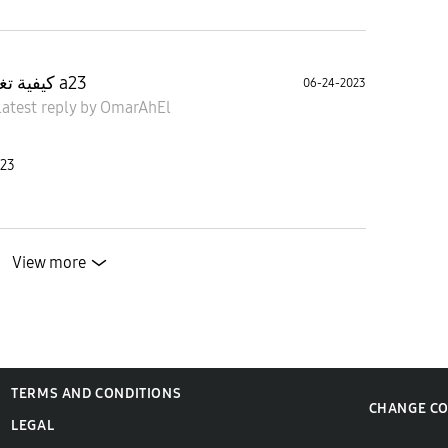
كيفية تغيير صوت المكالمات في سامسونج a23
06-24-2023
latest reply
by
OmarAhEl
كيفية تغيير صوت المك a23
View more
TERMS AND CONDITIONS
CHANGE C
LEGAL