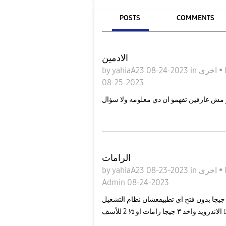
POSTS
COMMENTS
الادمين
by
yahiaA23
08-24-2023
in
اخرى
•
08-25-2023
الرامات
by
yahiaA23
08-23-2023
in
اخرى
•
Admin
08-24-2023
نتم تعرفوا ليه الموبايل المعاه ٤ جيجا رامات ليه متاخد منه ٣ جيجا بدون فتح اي تطبيقعشان نظام التشغيل
واخد ٣ جيجا رامات او ½ 2 للأسف