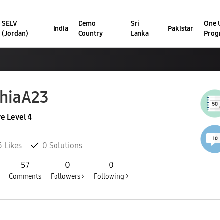
SELV
Demo
Sri
One U
India
Pakistan
(Jordan)
Country
Lanka
Prog
hiaA23
ve Level 4
5
Likes
0
Solutions
57
0
0
Comments
Followers >
Following >