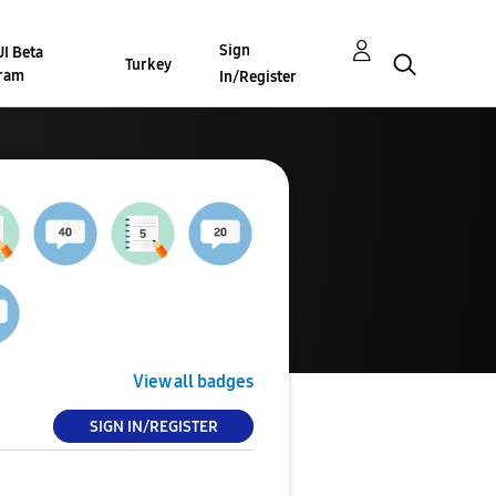
Sign
I Beta
Turkey
ram
In/Register
View all badges
SIGN IN/REGISTER