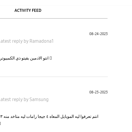
ACTIVITY FEED
08-24-2023
latest reply
by
Ramadona1
انتو الادمين بقيتو ذي الكمبيوتر مش عارفين تفهمو ان دي معلومه ولا سؤال 
08-23-2023
latest reply
by
Samsung
ا
الاندرويد  