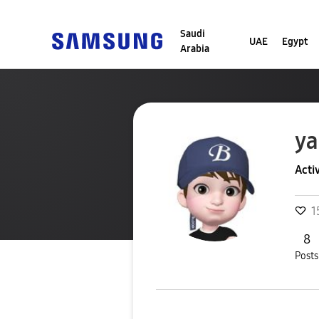
Saudi
UAE
Egypt
Arabia
ya
Acti
1
8
Posts