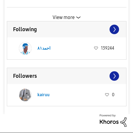
View more
Following
139244
احمد٨١
Followers
kairuu
0