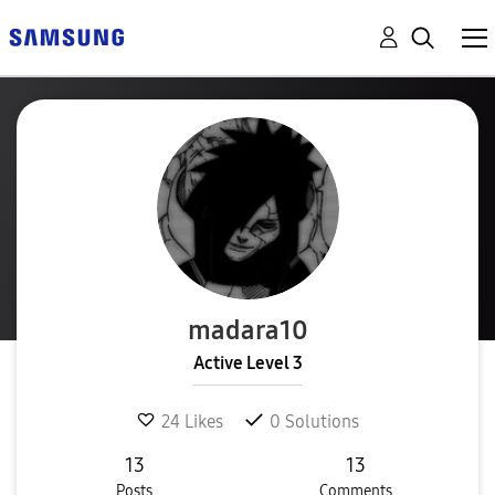
madara10
Active Level 3
24
Likes
0
Solutions
13
13
Posts
Comments