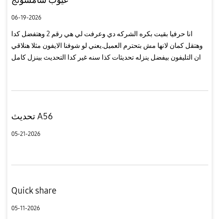
06-19-2026
انا حرفيا بقيت بكره الشركه دي وعرفت لي هي رقم 2 وهتفضل كدا
وهتقل كمان لانها مش بتحترم العميل.يعني لو شوفنا الايفون مثلا هنلاقي
ان التليفون بيفضل ينزله تحديثات كذا سنه غير كدا التحديث بينزل كامل
مش مثلا التحديث كامل لتليفون السنادي ونشيل شويه حجات من...
تحديث A56
05-21-2026
Quick share
05-11-2026