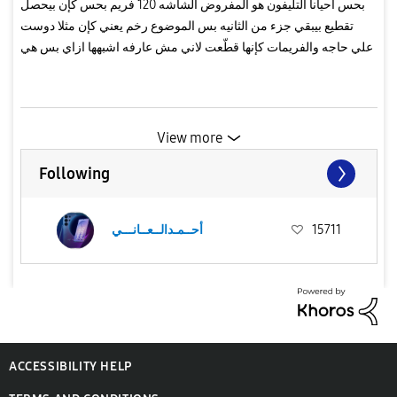
بحس احيانا التليفون هو المفروض الشاشه 120 فريم بحس كإن بيحصل
تقطيع بيبقي جزء من الثانيه بس الموضوع رخم يعني كإن مثلا دوست
علي حاجه والفريمات كإنها قطّعت لاني مش عارفه اشبهها ازاي بس هي
زي كدا يعني
View more
Following
15711
أحــمـدالــعــانـــي
ACCESSIBILITY HELP