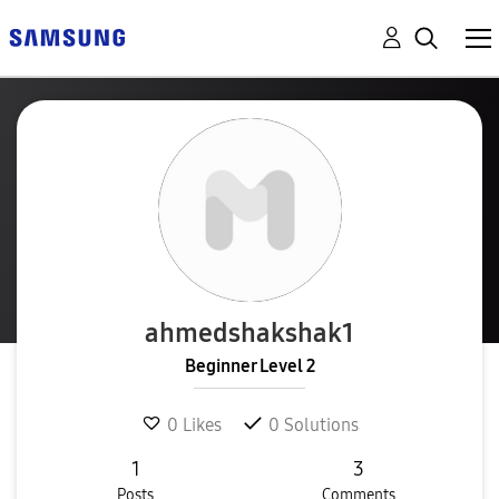
ahmedshakshak1
Beginner Level 2
0
Likes
0
Solutions
1
3
Posts
Comments