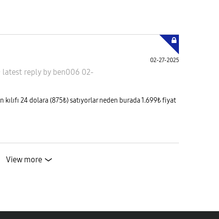
02-27-2025
•
latest reply
by
ben006
02-
 kılıfı 24 dolara (875₺) satıyorlar neden burada 1.699₺ fiyat
View more