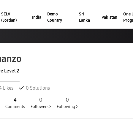
SELV
Demo
Sri
One U
India
Pakistan
(Jordan)
Country
Lanka
Prog
uanzo
ve Level 2
4
Likes
0
Solutions
4
0
0
Comments
Followers >
Following >