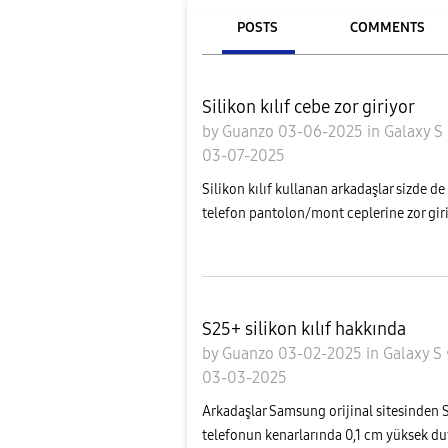
POSTS
COMMENTS
Silikon kılıf cebe zor giriyor
by
Guanzo
03-06-2025
in
Galaxy S
03-07-2025
Silikon kılıf kullanan arkadaşlar sizde de
telefon pantolon/mont ceplerine zor giriy
S25+ silikon kılıf hakkında
by
Guanzo
03-02-2025
in
Galaxy S
03-03-2025
Arkadaşlar Samsung orijinal sitesinden S
telefonun kenarlarında 0,1 cm yüksek du