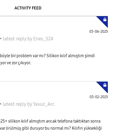
ACTIVITY FEED
03-06-2025
•
latest reply
by
Enes_S24
 böyle bir problem var mı? Silikon kılıf almıştım şimdi
or ve zor çıkıyor.
03-02-2025
•
latest reply
by
Yavuz_Arc
25+ silikon kılıf almıştım ancak telefona taktıktan sonra
var örülmüş gibi duruyor bu normal mı? Kılıfın yüksekliği