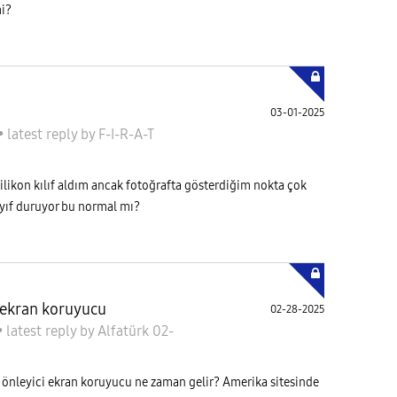
mi?
03-01-2025
•
latest reply
by
F-I-R-A-T
ilikon kılıf aldım ancak fotoğrafta gösterdiğim nokta çok
ayıf duruyor bu normal mı?
i ekran koruyucu
02-28-2025
•
latest reply
by
Alfatürk
02-
 önleyici ekran koruyucu ne zaman gelir? Amerika sitesinde