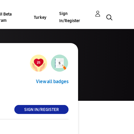
Sign
I Beta
Turkey
ram
In/Register
View all badges
SIGN IN/REGISTER