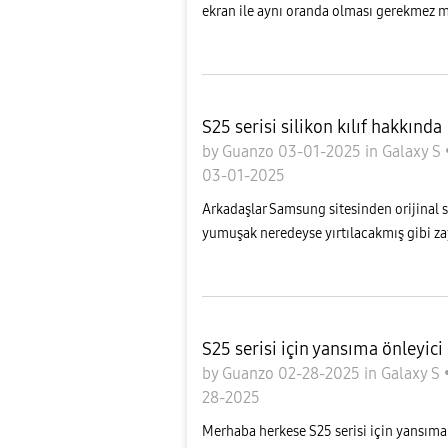
ekran ile aynı oranda olması gerekmez 
S25 serisi silikon kılıf hakkında
by
Guanzo
03-01-2025
in
Galaxy S
03-01-2025
Arkadaşlar Samsung sitesinden orijinal s
yumuşak neredeyse yırtılacakmış gibi z
S25 serisi için yansıma önleyic
by
Guanzo
02-28-2025
in
Galaxy S
28-2025
Merhaba herkese S25 serisi için yansıma