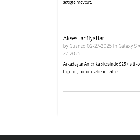
satışta mevcut.
Aksesuar fiyatları
by
Guanzo
02-27-2025
in
Galaxy S
27-2025
Arkadaşlar Amerika sitesinde S25+ silikon
biçilmiş bunun sebebi nedir?