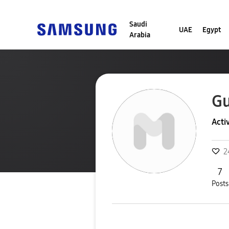
Saudi
UAE
Egypt
Arabia
G
Acti
2
7
Posts