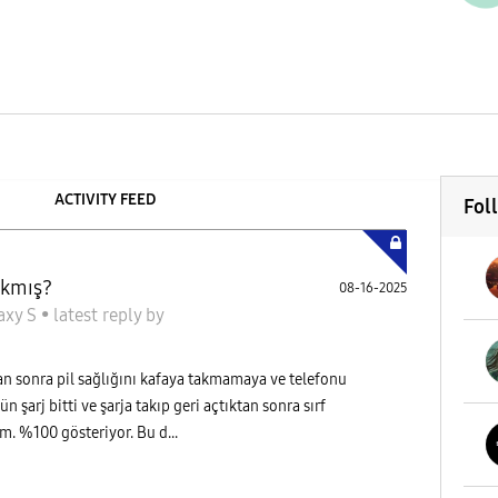
ACTIVITY FEED
Fol
ıkmış?
08-16-2025
axy S
•
latest reply
by
n sonra pil sağlığını kafaya takmamaya ve telefonu
arj bitti ve şarja takıp geri açtıktan sonra sırf
. %100 gösteriyor. Bu d...