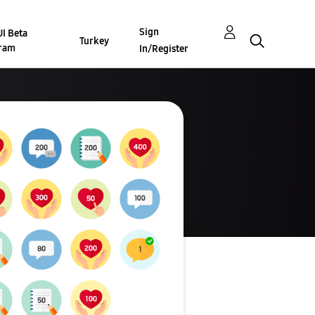
Sign
I Beta
Turkey
ram
In/Register