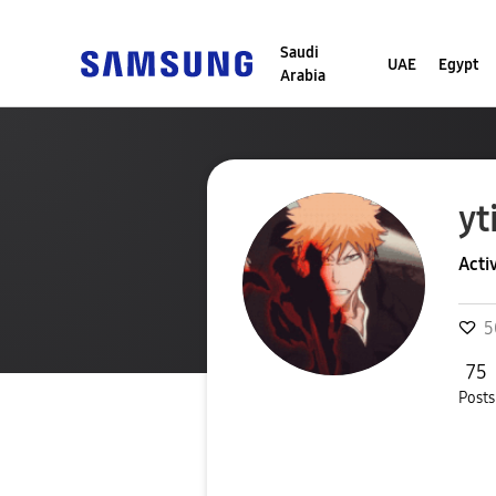
Saudi
UAE
Egypt
Arabia
yt
Acti
5
75
Posts