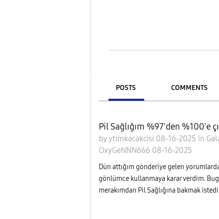
POSTS
COMMENTS
Pil Sağlığım %97'den %100'e ç
by
ytimkacakcisi
08-16-2025
in
Gal
OxyGeNNN666
08-16-2025
Dün attığım gönderiye gelen yorumlarda
gönlümce kullanmaya karar verdim. Bugün ş
merakımdan Pil Sağlığına bakmak istedim