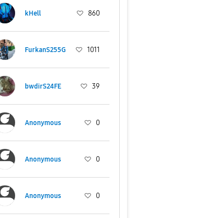
kHell
860
FurkanS255G
1011
bwdirS24FE
39
Anonymous
0
Anonymous
0
Anonymous
0