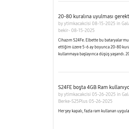
20-80 kuralına uyulması gerekti
by
ytimkacakcisi
08-15-2025
in
Gal
bekir-
08-15-2025
Cihazım S24Fe. Elbette bu bataryalar m
ettiğim üzere 5-6 ay boyunca 20-80 kura
kullanmaya başlayınca düşüş yaşandı. 20
S24FE boşta 4GB Ram kullanıyo
by
ytimkacakcisi
05-26-2025
in
Gal
Berke-S25Plus
05-26-2025
Her şey kapalı, fazla ram kullanan uygul