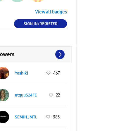
View all badges
SIGN IN/REGISTER
lowers
Yoshiki
467
utquuS24FE
22
SEMİH_MTL
385