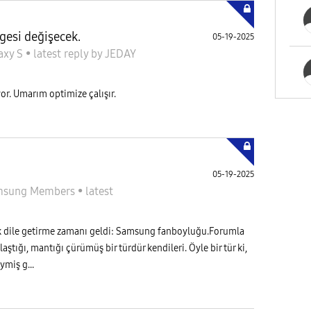
gesi değişecek.
05-19-2025
axy S
•
latest reply
by
JEDAY
or. Umarım optimize çalışır.
05-19-2025
msung Members
•
latest
ık dile getirme zamanı geldi: Samsung fanboyluğu.Forumla
ılaştığı, mantığı çürümüş bir türdür kendileri. Öyle bir tür ki,
miş g...