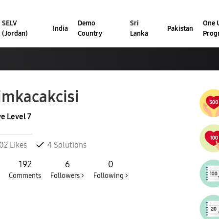
SELV
Demo
Sri
One U
India
Pakistan
(Jordan)
Country
Lanka
Prog
imkacakcisi
ve Level 7
02
Likes
4
Solutions
192
6
0
Comments
Followers >
Following >