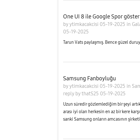
One UI 8 ile Google Spor göster
by
ytimkacakcisi
05-19-2025
in
Gal
05-19-2025
Tarun Vats paylaşmış. Bence güzel duruy
Samsung Fanboyluğu
by
ytimkacakcisi
05-19-2025
in
Sa
reply
by
thatS25
05-19-2025
Uzun süredir gözlemlediğim bir şeyi art
arası iyi olan herkesin en az bir kere karş
sanki Samsung onların amcasının şirketiy