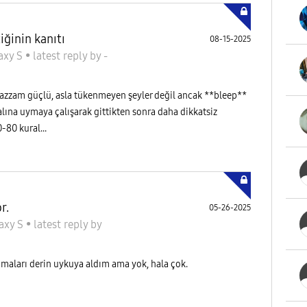
ğinin kanıtı
08-15-2025
axy S
•
latest reply
by
-
uazzam güçlü, asla tükenmeyen şeyler değil ancak **bleep**
lına uymaya çalışarak gittikten sonra daha dikkatsiz
-80 kural...
r.
05-26-2025
axy S
•
latest reply
by
amaları derin uykuya aldım ama yok, hala çok.