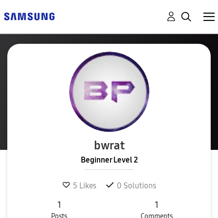
bwrat
Beginner Level 2
5
Likes
0
Solutions
1
1
Posts
Comments