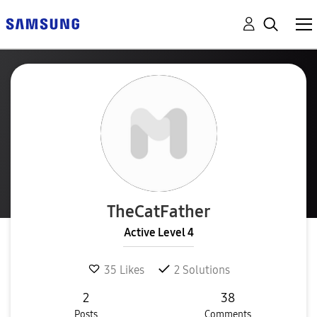
TheCatFather
Active Level 4
35
Likes
2
Solutions
2
38
Posts
Comments