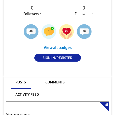
0
0
Followers >
Following >
View all badges
SIGN IN/REGISTER
POSTS
COMMENTS
ACTIVITY FEED
Yorum sınırı