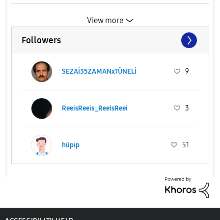
View more
Followers
SEZAİ35ZAMANxTÜNELİ
9
ReeisReeis_ReeisReei
3
hüpıp
51